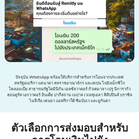
ปัจจุบัน WhatsApp พร้อมให้บริการสำหรับการโอนจากประเทศ
สหรัฐอเมริกา แคนาดา สหราชอาณาจักร และสเปน ไปยังเม็กซิโก
โคลอมเบีย สาธารณรัฐโดมินิกัน เอลซัลวาดอร์ กัวเตมาลา เปรู นิการากัว
ฮอนดูรัส เอกวาดอร์ อินเดีย ปากีสถาน เนปาล เวเนซุเอลา ฟิลิปปินส์ บราซิล
ไนจีเรีย เคนยา แอฟริกาใต้ ซิมบับเว และยูกันดา
ตัวเลือกการส่งมอบสำหรับ