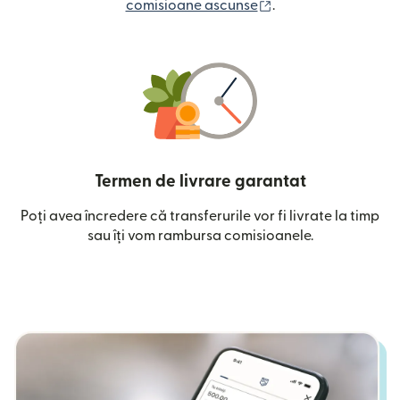
(se deschide într-o
comisioane ascunse
.
Termen de livrare garantat
Poți avea încredere că transferurile vor fi livrate la timp
sau îți vom rambursa comisioanele.