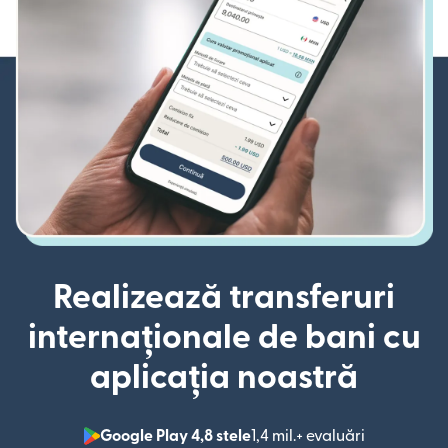
Realizează transferuri
internaționale de bani cu
aplicația noastră
Google Play 4,8 stele
1,4 mil.+ evaluări
(se deschid