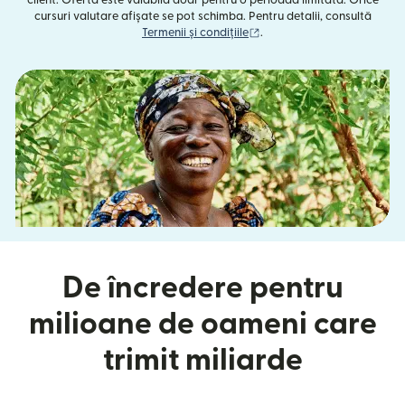
client. Oferta este valabilă doar pentru o perioadă limitată. Orice
cursuri valutare afișate se pot schimba. Pentru detalii, consultă
(se deschide într-o fereast
Termenii și condițiile
.
De încredere pentru
milioane de oameni care
trimit miliarde