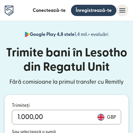
Conectează-te
Înregistrează-te
Google Play 4,8 stele
1,4 mil.+ evaluări
(se deschid
Trimite bani în Lesotho
din Regatul Unit
Fără comisioane la primul transfer cu Remitly
Trimiteți
GBP
Sau selectează o sumă