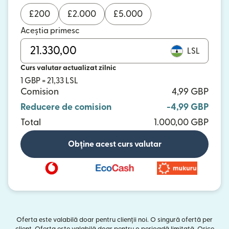
£
200
£
2.000
£
5.000
Aceștia primesc
LSL
Curs valutar actualizat zilnic
1 GBP = 21,33 LSL
Comision
4,99 GBP
Reducere de comision
-4,99 GBP
Total
1.000,00 GBP
Obține acest curs valutar
Oferta este valabilă doar pentru clienții noi. O singură ofertă per