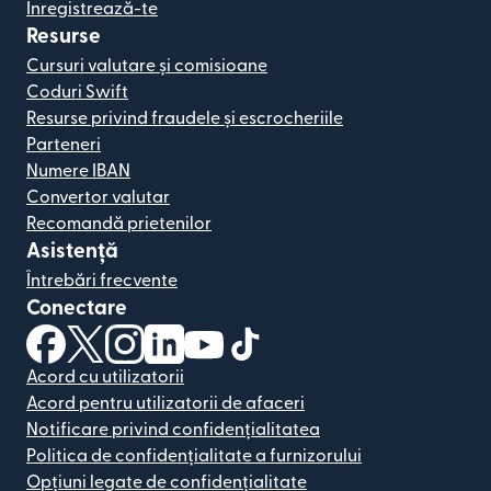
Înregistrează-te
Resurse
Cursuri valutare și comisioane
Coduri Swift
Resurse privind fraudele și escrocheriile
Parteneri
Numere IBAN
Convertor valutar
Recomandă prietenilor
Asistență
Întrebări frecvente
Conectare
(se deschide într-o fereastră nouă)
(se deschide într-o fereastră nouă)
(se deschide într-o fereastră nouă)
(se deschide într-o fereastră nouă)
(se deschide într-o fereastră nou
(se deschide într-o fereastr
Acord cu utilizatorii
Acord pentru utilizatorii de afaceri
Notificare privind confidențialitatea
Politica de confidențialitate a furnizorului
Opțiuni legate de confidențialitate