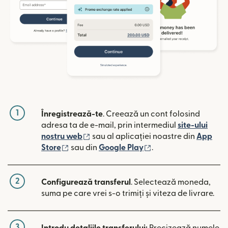
1
Înregistrează-te
. Creează un cont folosind
adresa ta de e-mail, prin intermediul
site-ului
(se deschide într-o fereastră nouă)
nostru web
sau al aplicației noastre din
App
(se deschide într-o fereastră nouă)
(se deschide într-o 
Store
sau din
Google Play
.
2
Configurează transferul
. Selectează moneda,
suma pe care vrei s-o trimiți și viteza de livrare.
3
Introdu detaliile transferului:
Precizează numele