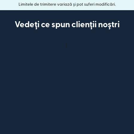
Limitele de trimitere variază și pot suferi modificări.
Vedeți ce spun clienții noștri