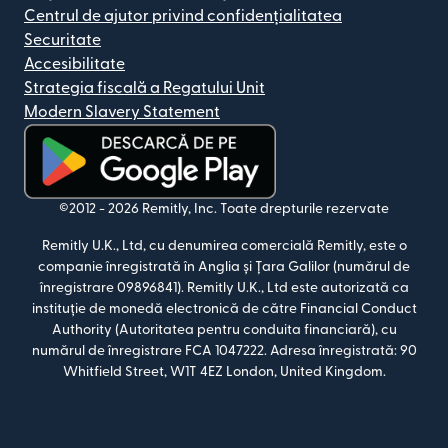
Centrul de ajutor privind confidențialitatea
Securitate
Accesibilitate
Strategia fiscală a Regatului Unit
Modern Slavery Statement
(se deschide într-o fereastră nouă)
©2012 -
2026
Remitly, Inc.
Toate drepturile rezervate
Remitly U.K., Ltd, cu denumirea comercială Remitly, este o
companie înregistrată în Anglia și Țara Galilor (numărul de
înregistrare 09896841). Remitly U.K., Ltd este autorizată ca
instituție de monedă electronică de către Financial Conduct
Authority (Autoritatea pentru conduita financiară), cu
numărul de înregistrare FCA 1047222. Adresa înregistrată: 90
Whitfield Street, W1T 4EZ London, United Kingdom.