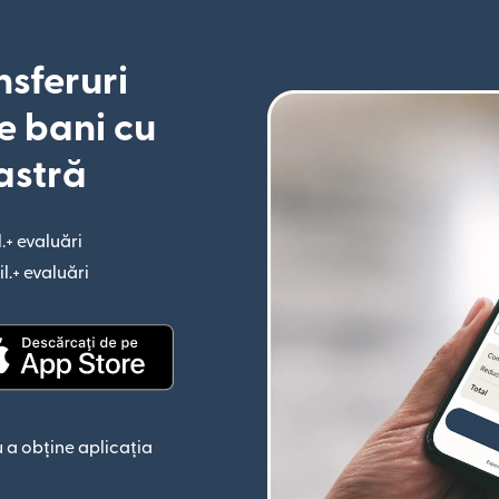
nsferuri
e bani cu
astră
l.+ evaluări
(se deschide într-o fereastră nouă)
il.+ evaluări
(se deschide într-o fereastră nouă)
astră nouă)
(se deschide într-o fereastră nouă)
 a obține aplicația