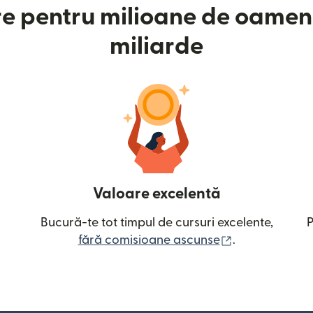
e pentru milioane de oameni
miliarde
Valoare excelentă
Bucură-te tot timpul de cursuri excelente,
P
(se deschide î
fără comisioane ascunse
.