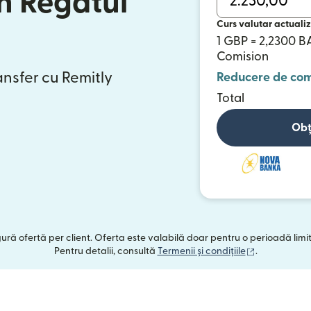
n Regatul
Curs valutar actualiz
1 GBP = 2,2300 
Comision
ansfer cu Remitly
Reducere de com
Total
Obț
ngură ofertă per client. Oferta este valabilă doar pentru o perioadă limi
(se deschide
Pentru detalii, consultă
Termenii și condițiile
.