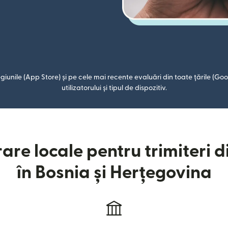
giunile (App Store) și pe cele mai recente evaluări din toate țările (Goog
utilizatorului și tipul de dispozitiv.
are locale pentru trimiteri d
în Bosnia și Herțegovina