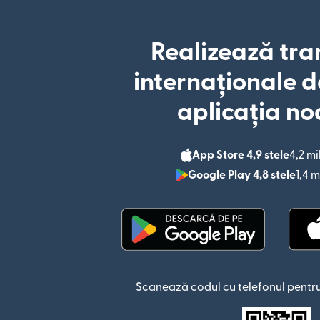
Realizează tra
internaționale d
aplicația no
App Store 4,9 stele
4,2 mi
Google Play 4,8 stele
1,4 m
(se deschide într-o fere
Scanează codul cu telefonul pentru