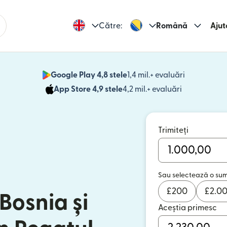
Către:
Română
Ajut
Google Play 4,8 stele
1,4 mil.+ evaluări
(se deschid
App Store 4,9 stele
4,2 mil.+ evaluări
(se deschide
Trimiteți
Sau selectează o su
£
200
£
2.0
 Bosnia și
Aceștia primesc