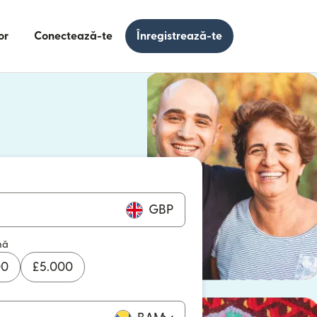
or
Conectează-te
Înregistrează-te
e într-o fereastră nouă)
 într-o fereastră nouă)
GBP
mă
00
£
5.000