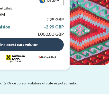
BAM
at zilnic
BAM
2,99 GBP
ision
-2,99 GBP
1.000,00 GBP
ine acest curs valutar
și altele
tată. Orice cursuri valutare afișate se pot schimba.
 într-o fereastră nouă)