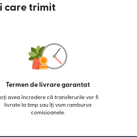
 care trimit
Termen de livrare garantat
oți avea încredere că transferurile vor fi
ntr-o fereastră nouă)
livrate la timp sau îți vom rambursa
comisioanele.