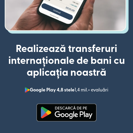
Realizează transferuri
internaționale de bani cu
aplicația noastră
Google Play 4,8 stele
1,4 mil.+ evaluări
(se deschid
(se deschide într-o fereastră n