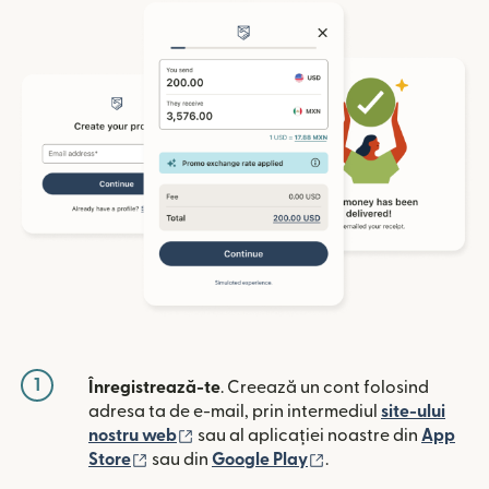
1
Înregistrează-te
. Creează un cont folosind
adresa ta de e-mail, prin intermediul
site-ului
(se deschide într-o fereastră nouă)
nostru web
sau al aplicației noastre din
App
(se deschide într-o fereastră nouă)
(se deschide într-o 
Store
sau din
Google Play
.