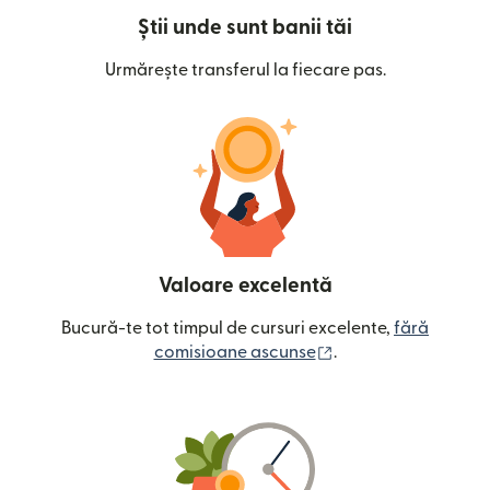
Știi unde sunt banii tăi
Urmărește transferul la fiecare pas.
Valoare excelentă
Bucură-te tot timpul de cursuri excelente,
fără
(se deschide într-o
comisioane ascunse
.