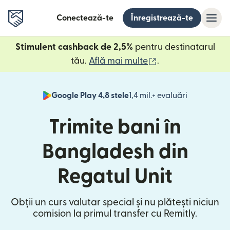
Conectează-te
Înregistrează-te
Stimulent cashback de 2,5%
pentru destinatarul
(se deschide într
tău.
Află mai multe
.
Google Play 4,8 stele
1,4 mil.+ evaluări
(se deschid
Trimite bani în
Bangladesh din
Regatul Unit
Obții un curs valutar special și nu plătești niciun
comision la primul transfer cu Remitly.