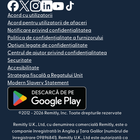
(se deschide într-o fereastră nouă)
(se deschide într-o fereastră nouă)
(se deschide într-o fereastră nouă)
(se deschide într-o fereastră nouă)
(se deschide într-o fereastră nou
(se deschide într-o fereastr
Acord cu utilizatorii
Acord pentru utilizatorii de afaceri
Notificare privind confidențialitatea
Politica de confidențialitate a furnizorului
Opțiuni legate de confidențialitate
Centrul de ajutor privind confidențialitatea
Securitate
Accesibilitate
Strategia fiscală a Regatului Unit
Modern Slavery Statement
(se deschide într-o fereastră nouă)
©2012 -
2026
Remitly, Inc.
Toate drepturile rezervate
Remitly U.K., Ltd, cu denumirea comercială Remitly, este o
companie înregistrată în Anglia și Țara Galilor (numărul de
înregistrare 09896841). Remitly U.K., Ltd este autorizată ca