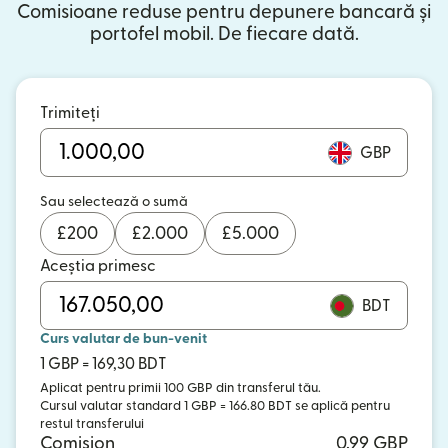
Comisioane reduse pentru depunere bancară și
portofel mobil. De fiecare dată.
Trimiteți
GBP
Sau selectează o sumă
£
200
£
2.000
£
5.000
Aceștia primesc
BDT
Curs valutar de bun-venit
1 GBP = 169,30 BDT
Aplicat pentru primii 100 GBP din transferul tău.
Cursul valutar standard 1 GBP = 166.80 BDT se aplică pentru
restul transferului
Comision
0,99 GBP