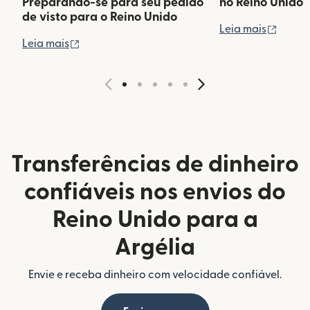
Preparando-se para seu pedido
no Reino Unido
de visto para o Reino Unido
(abre 
Leia mais
(abre em uma nova janela)
Leia mais
Transferências de dinheiro
confiáveis nos envios do
Reino Unido para a
Argélia
Envie e receba dinheiro com velocidade confiável.