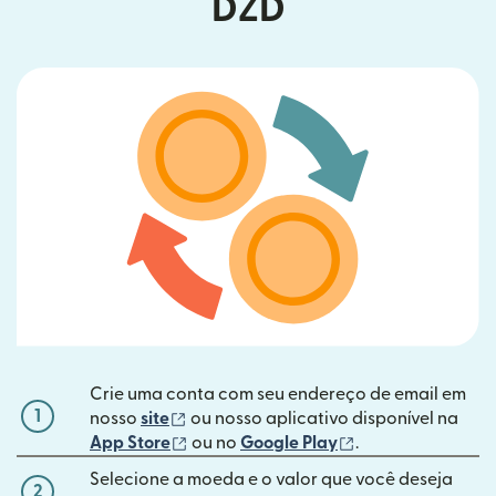
DZD
Crie uma conta com seu endereço de email em
1
(abre em uma nova janela)
nosso
site
ou nosso aplicativo disponível na
(abre em uma nova janela)
(abre em uma nov
App Store
ou no
Google Play
.
Selecione a moeda e o valor que você deseja
2