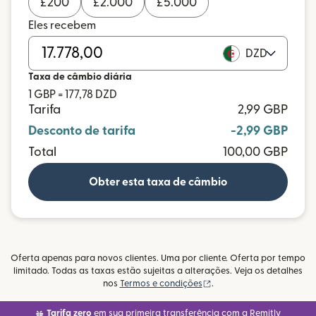
£
200
£
2.000
£
5.000
Eles recebem
DZD
Taxa de câmbio diária
1 GBP = 177,78 DZD
Tarifa
2,99 GBP
Desconto de tarifa
-2,99 GBP
Total
100,00 GBP
Obter esta taxa de câmbio
Oferta apenas para novos clientes. Uma por cliente. Oferta por tempo
limitado. Todas as taxas estão sujeitas a alterações. Veja os detalhes
(abre em uma nova janel
nos
Termos e condições
.
Tarifa zero
em sua primeira transferência com a Remitly