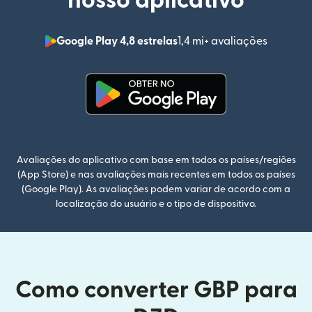
nosso aplicativo
Google Play 4,8 estrelas
1,4 mi+ avaliações
(abre em
(abre em uma nova janela)
Avaliações do aplicativo com base em todos os países/regiões
(App Store) e nas avaliações mais recentes em todos os países
(Google Play). As avaliações podem variar de acordo com a
localização do usuário e o tipo de dispositivo.
Como converter GBP para