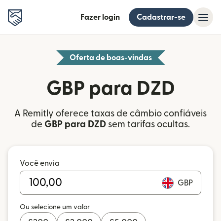
Fazer login
Cadastrar-se
Oferta de boas-vindas
GBP para DZD
A Remitly oferece taxas de câmbio confiáveis
de
GBP para DZD
sem tarifas ocultas.
Você envia
GBP
Ou selecione um valor