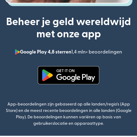
Beheer je geld wereldwijd
met onze app
Google Play 4,8 sterren
1,4 mln+ beoordelingen
(wordt
(wordt geopend in een nieuw v
App-beoordelingen zijn gebaseerd op alle landen/regio's (App
Store) en de meest recente beoordelingen in alle landen (Google
Play). De beoordelingen kunnen variëren op basis van
gebruikerslocatie en apparaattype.