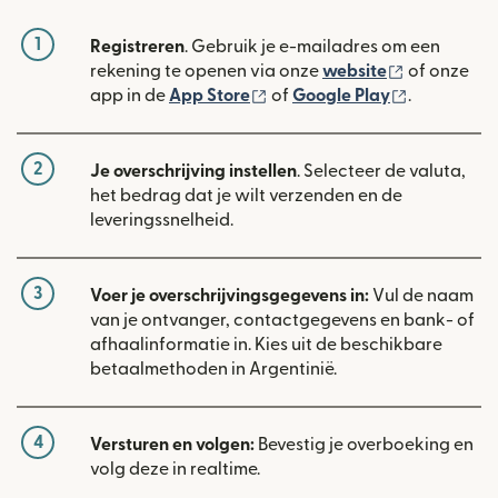
1
Registreren
. Gebruik je e-mailadres om een
(wordt geop
rekening te openen via onze
website
of onze
(wordt geopend in een nieuw
(wordt geo
app in de
App Store
of
Google Play
.
2
Je overschrijving instellen
. Selecteer de valuta,
het bedrag dat je wilt verzenden en de
leveringssnelheid.
3
Voer je overschrijvingsgegevens in:
Vul de naam
van je ontvanger, contactgegevens en bank- of
afhaalinformatie in. Kies uit de beschikbare
betaalmethoden in Argentinië.
4
Versturen en volgen:
Bevestig je overboeking en
volg deze in realtime.