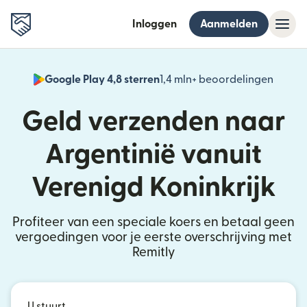
Inloggen
Aanmelden
Google Play 4,8 sterren
1,4 mln+ beoordelingen
(wordt
Geld verzenden naar
Argentinië vanuit
Verenigd Koninkrijk
Profiteer van een speciale koers en betaal geen
vergoedingen voor je eerste overschrijving met
Remitly
U stuurt