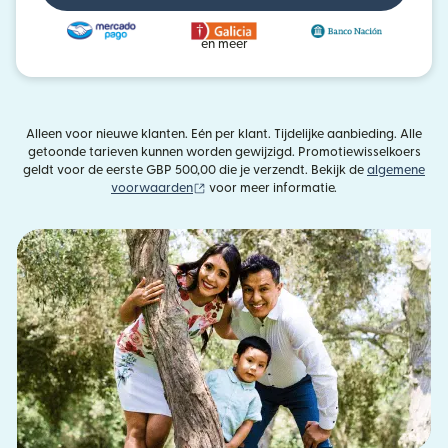
en meer
Alleen voor nieuwe klanten. Eén per klant. Tijdelijke aanbieding. Alle
getoonde tarieven kunnen worden gewijzigd. Promotiewisselkoers
geldt voor de eerste GBP 500,00 die je verzendt. Bekijk de
algemene
(wordt geopend in een nieuw venster)
voorwaarden
voor meer informatie.