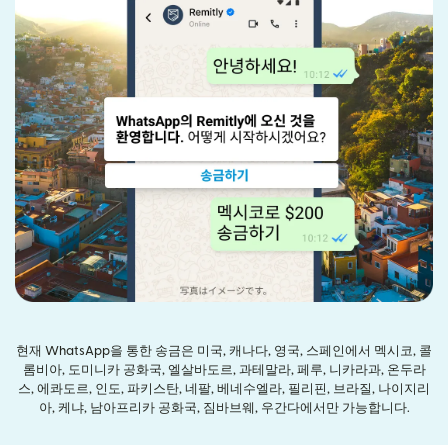
현재 WhatsApp을 통한 송금은 미국, 캐나다, 영국, 스페인에서 멕시코, 콜
롬비아, 도미니카 공화국, 엘살바도르, 과테말라, 페루, 니카라과, 온두라
스, 에콰도르, 인도, 파키스탄, 네팔, 베네수엘라, 필리핀, 브라질, 나이지리
아, 케냐, 남아프리카 공화국, 짐바브웨, 우간다에서만 가능합니다.