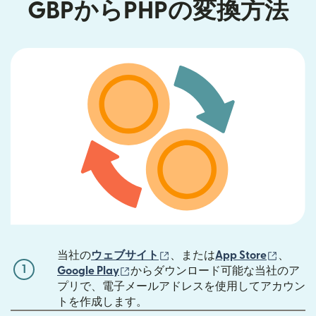
GBPからPHPの変換方法
（別ウィンドウで開きます）
（別ウ
当社の
ウェブサイト
、または
App Store
、
1
（別ウィンドウで開きます）
Google Play
からダウンロード可能な当社のア
プリで、電子メールアドレスを使用してアカウン
トを作成します。