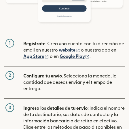
1
Regístrate
. Crea una cuenta con tu dirección de
(se abre en una ventan
email en nuestro
website
o nuestra app en
(se abre en una ventana nueva)
(se abre en una ve
App Store
o en
Google Play
.
2
Configura tu envío
. Selecciona la moneda, la
cantidad que deseas enviar y el tiempo de
entrega.
3
Ingresa los detalles de tu envío:
indica el nombre
de tu destinatario, sus datos de contacto y la
información bancaria o de retiro en efectivo.
Elige entre los métodos de pago disponibles en