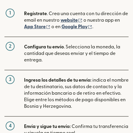
1
Regístrate
. Crea una cuenta con tu dirección de
(se abre en una ventan
email en nuestro
website
o nuestra app en
(se abre en una ventana nueva)
(se abre en una ve
App Store
o en
Google Play
.
2
Configura tu envío
. Selecciona la moneda, la
cantidad que deseas enviar y el tiempo de
entrega.
3
Ingresa los detalles de tu envío:
indica el nombre
de tu destinatario, sus datos de contacto y la
información bancaria o de retiro en efectivo.
Elige entre los métodos de pago disponibles en
Bosnia y Herzegovina.
4
Envía y sigue tu envío:
Confirma tu transferencia
y síguela en tiempo real.