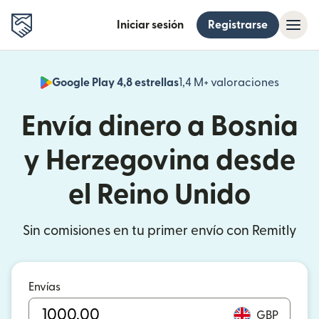
Iniciar sesión
Registrarse
Google Play 4,8 estrellas
1,4 M+ valoraciones
(se abr
Envía dinero a Bosnia
y Herzegovina desde
el Reino Unido
Sin comisiones en tu primer envío con Remitly
Envías
GBP