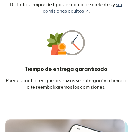
Disfruta siempre de tipos de cambio excelentes y
sin
(se abre en una ven
comisiones ocultos
.
Tiempo de entrega garantizado
Puedes confiar en que los envíos se entregarán a tiempo
o te reembolsaremos los comisiones.