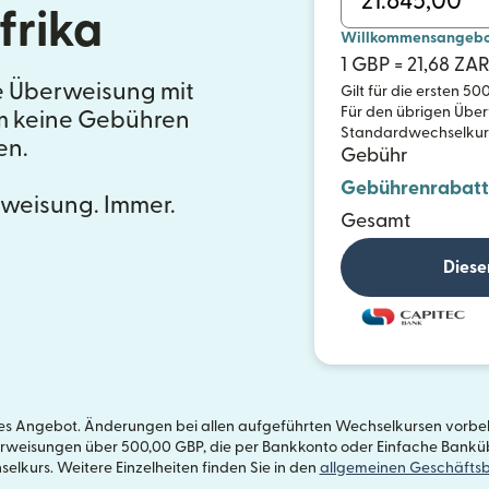
frika
Willkommensangebot 
1 GBP = 21,68 ZA
e Überweisung mit
Gilt für die ersten 5
Für den übrigen Über
em keine Gebühren
Standardwechselkurs 
en.
Gebühr
Gebührenrabatt
weisung. Immer.
Gesamt
Diese
etes Angebot. Änderungen bei allen aufgeführten Wechselkursen vorbeh
erweisungen über 500,00 GBP, die per Bankkonto oder Einfache Banküb
lkurs. Weitere Einzelheiten finden Sie in den
allgemeinen Geschäfts