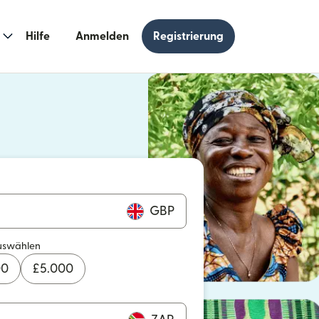
Hilfe
Anmelden
Registrierung
n einem neuen Fenster geöffnet)
 einem neuen Fenster geöffnet)
GBP
uswählen
00
£
5.000