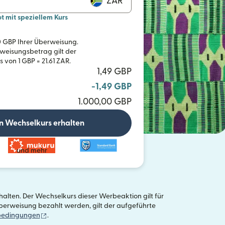
ZAR
mit speziellem Kurs
R
00 GBP Ihrer Überweisung.
weisungsbetrag gilt der
von 1 GBP = 21.61 ZAR.
1,49 GBP
-1,49 GBP
1.000,00 GBP
n Wechselkurs erhalten
und mehr
alten. Der Wechselkurs dieser Werbeaktion gilt für
erweisung bezahlt werden, gilt der aufgeführte
(wird in einem neuen Fenster geöffnet)
bedingungen
.