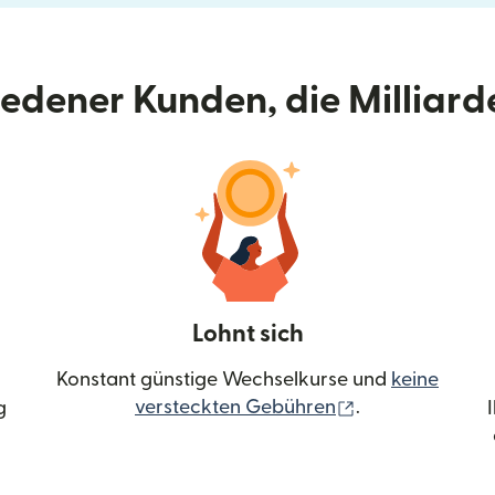
riedener Kunden, die Milliar
Lohnt sich
Konstant günstige Wechselkurse und
keine
(wird in einem 
versteckten Gebühren
.
g