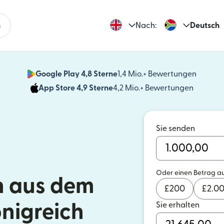
n
Nach:
Deutsch
Google Play 4,8 Sterne
1,4 Mio.+ Bewertungen
(wird i
App Store 4,9 Sterne
4,2 Mio.+ Bewertungen
(wird in
Sie senden
Oder einen Betrag a
 aus dem
£
200
£
2.0
Sie erhalten
önigreich