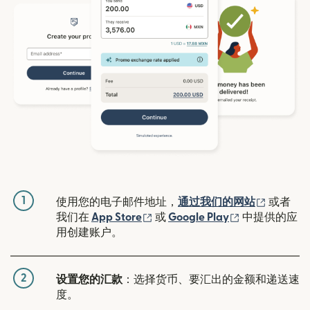
1
（在新窗
使用您的电子邮件地址，
通过我们的网站
或者
（在新窗口中打开）
（在新窗口中
我们在
App Store
或
Google Play
中提供的应
用创建账户。
2
设置您的汇款
：选择货币、要汇出的金额和递送速
度。