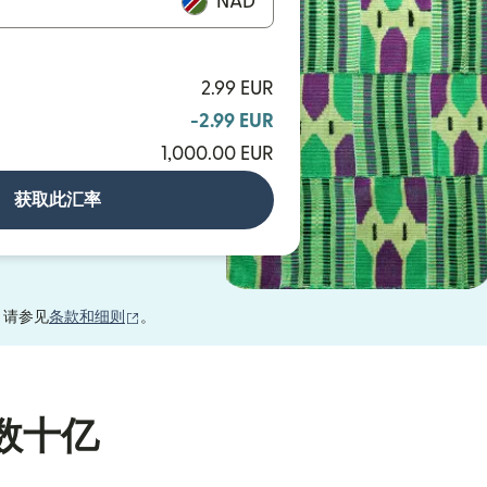
NAD
2.99 EUR
-2.99 EUR
1,000.00 EUR
获取此汇率
（在新窗口中打开）
，请参见
条款和细则
。
数十亿