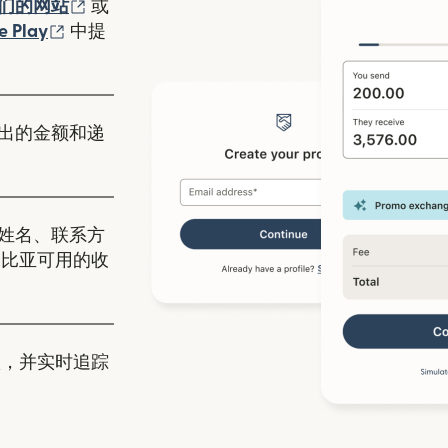
（在新窗口中打开）
们的网站
或
口中打开）
（在新窗口中打开）
e Play
中提
出的金额和递
姓名、联系方
米比亚可用的收
，并实时追踪