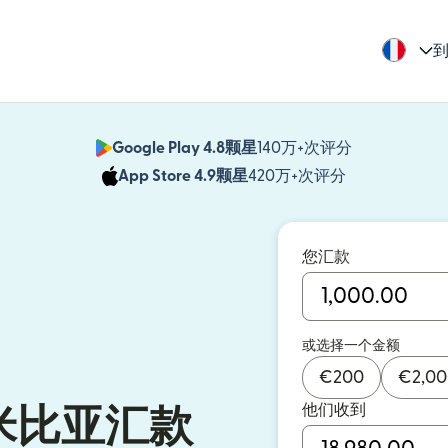
到
Google Play 4.8颗星
140万+次评分
（在新窗口中
App Store 4.9颗星
420万+次评分
（在新窗口中
您汇款
或选择一个金额
€
200
€
2,0
他们收到
米比亚汇款