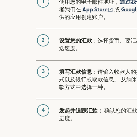
1
使用您的电子邮件地址，
通过我
（在新窗
者我们在
App Store
或
Googl
供的应用创建账户。
2
设置您的汇款
：选择货币、要汇
送速度。
3
填写汇款信息
：请输入收款人的
式以及银行或取款信息。 从纳
款方式中选择一种。
4
发起并追踪汇款：
确认您的汇款
进度。