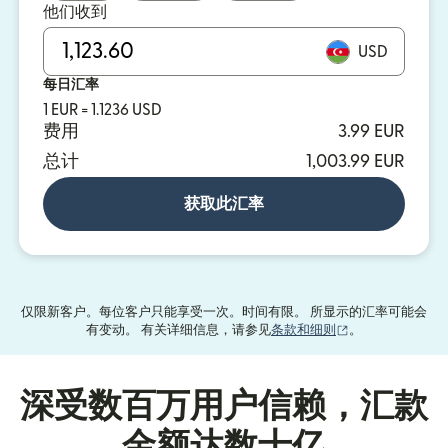
他们收到
USD
每日汇率
1 EUR = 1.1236 USD
费用
3.99 EUR
总计
1,003.99 EUR
获取此汇率
仅限新客户。每位客户只能享受一次。时间有限。 所显示的汇率可能会
（在新窗口中打
有变动。 有关详细信息，请参见
条款和细则
。
深受数百万用户信赖，汇款
金额达数十亿