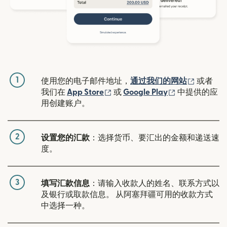
1
（在新窗
使用您的电子邮件地址，
通过我们的网站
或者
（在新窗口中打开）
（在新窗口中
我们在
App Store
或
Google Play
中提供的应
用创建账户。
2
设置您的汇款
：选择货币、要汇出的金额和递送速
度。
3
填写汇款信息
：请输入收款人的姓名、联系方式以
及银行或取款信息。 从阿塞拜疆可用的收款方式
中选择一种。