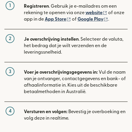
1
Registreren
. Gebruik je e-mailadres om een
(wordt geop
rekening te openen via onze
website
of onze
(wordt geopend in een nieuw
(wordt geo
app in de
App Store
of
Google Play
.
2
Je overschrijving instellen
. Selecteer de valuta,
het bedrag dat je wilt verzenden en de
leveringssnelheid.
3
Voer je overschrijvingsgegevens in:
Vul de naam
van je ontvanger, contactgegevens en bank- of
afhaalinformatie in. Kies uit de beschikbare
betaalmethoden in Australië.
4
Versturen en volgen:
Bevestig je overboeking en
volg deze in realtime.