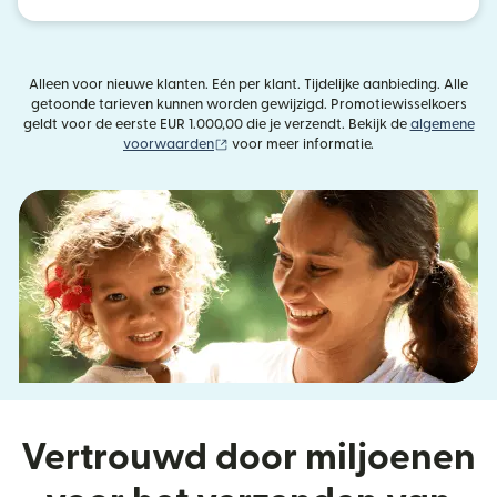
Alleen voor nieuwe klanten. Eén per klant. Tijdelijke aanbieding. Alle
getoonde tarieven kunnen worden gewijzigd. Promotiewisselkoers
geldt voor de eerste EUR 1.000,00 die je verzendt. Bekijk de
algemene
(wordt geopend in een nieuw venster)
voorwaarden
voor meer informatie.
Vertrouwd door miljoenen