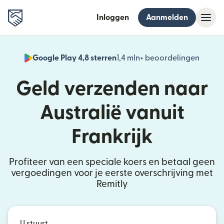
Inloggen
Aanmelden
Google Play 4,8 sterren
1,4 mln+ beoordelingen
(wordt
Geld verzenden naar
Australië vanuit
Frankrijk
Profiteer van een speciale koers en betaal geen
vergoedingen voor je eerste overschrijving met
Remitly
U stuurt