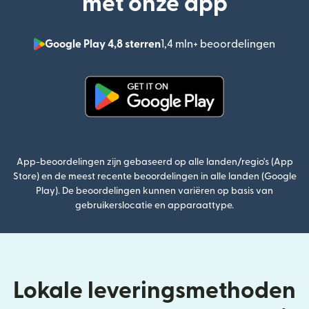
met onze app
Google Play 4,8 sterren
1,4 mln+ beoordelingen
(wordt
(wordt geopend in een nieuw v
App-beoordelingen zijn gebaseerd op alle landen/regio's (App
Store) en de meest recente beoordelingen in alle landen (Google
Play). De beoordelingen kunnen variëren op basis van
gebruikerslocatie en apparaattype.
Lokale leveringsmethoden