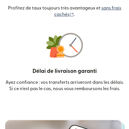
Profitez de taux toujours très avantageux et
sans frais
(s'ouvre dans une nouvelle
cachés
.
Délai de livraison garanti
Ayez confiance : vos transferts arriveront dans les délais.
Si ce n'est pas le cas, nous vous remboursons les frais.