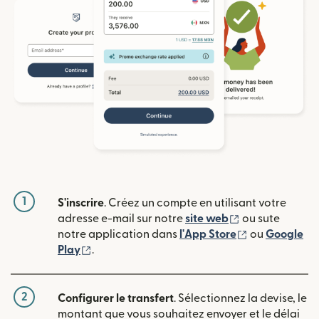
1
S'inscrire
. Créez un compte en utilisant votre
(s'ouvre dans u
adresse e-mail sur notre
site web
ou sute
(s'ouvre dans
notre application dans
l'App Store
ou
Google
(s'ouvre dans une nouvelle fenêtre)
Play
.
2
Configurer le transfert
. Sélectionnez la devise, le
montant que vous souhaitez envoyer et le délai