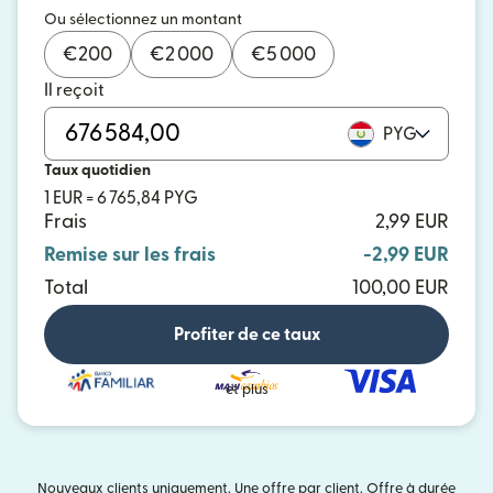
Ou sélectionnez un montant
€
200
€
2 000
€
5 000
Il reçoit
PYG
Taux quotidien
1 EUR = 6 765,84 PYG
Frais
2,99 EUR
Remise sur les frais
-2,99 EUR
Total
100,00 EUR
Profiter de ce taux
et plus
Nouveaux clients uniquement. Une offre par client. Offre à durée