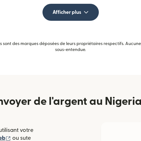
Afficher plus
sont des marques déposées de leurs propriétaires respectifs. Aucune a
sous-entendue.
oyer de l'argent au Nigeria
tilisant votre
(s'ouvre dans une nouvelle fenêtre)
eb
ou sute