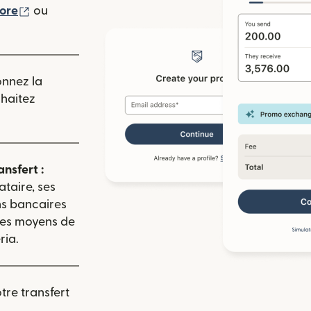
(s'ouvre dans une nouvelle fenêtre)
tore
ou
 nouvelle fenêtre)
onnez la
uhaitez
ansfert :
ataire, ses
ns bancaires
 les moyens de
ria.
re transfert