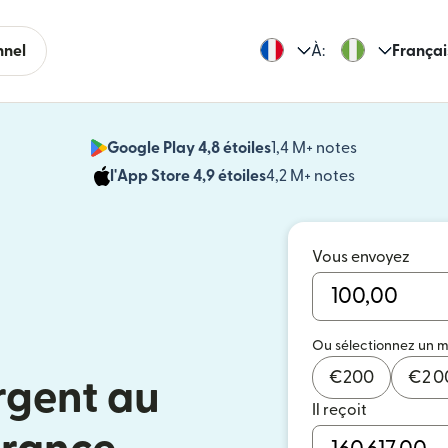
nnel
À:
Françai
Google Play 4,8 étoiles
1,4 M+ notes
(s'ouvre dan
l'App Store 4,9 étoiles
4,2 M+ notes
(s'ouvre dans
Vous envoyez
Ou sélectionnez un 
€
200
€
2 
rgent au
Il reçoit