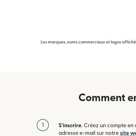
Les marques, noms commerciaux et logos affichés 
Comment env
1
S'inscrire
. Créez un compte en u
adresse e-mail sur notre
site w