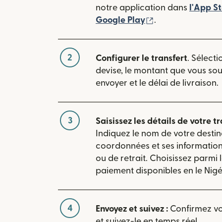
notre application dans
l'App S
(s'ouvre dans une
Google Play
.
2
Configurer le transfert
. Sélecti
devise, le montant que vous so
envoyer et le délai de livraison.
3
Saisissez les détails de votre tr
Indiquez le nom de votre destin
coordonnées et ses informatio
ou de retrait. Choisissez parmi
paiement disponibles en le Nigé
4
Envoyez et suivez :
Confirmez vot
et suivez-le en temps réel.