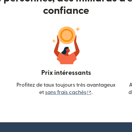
confiance
Prix intéressants
Profitez de taux toujours très avantageux
A
(s'ouvre dans une
et
sans frais cachés
.
d