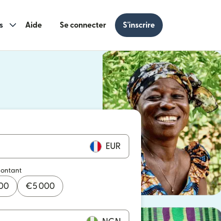
s
Aide
Se connecter
S'inscrire
s une nouvelle fenêtre)
 une nouvelle fenêtre)
EUR
montant
000
€
5 000