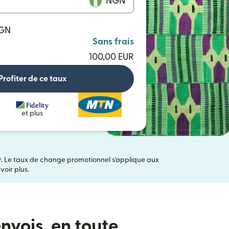
NGN
NGN
Sans frais
100,00 EUR
Profiter de ce taux
et plus
er. Le taux de change promotionnel s'applique aux
ns une nouvelle fenêtre)
oir plus.
nvois, en toute