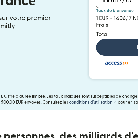
France
Taux de bienvenue
 sur votre premier
1 EUR = 1 606,17 
mitly
Frais
Total
t. Offre à durée limitée. Les taux indiqués sont susceptibles de chang
(s'ouvre da
 500,00 EUR envoyés. Consultez les
conditions d'utilisation
pour en sav
e personnes, des milliards d'e