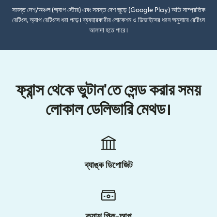
সমস্ত দেশ/অঞ্চল (অ্যাপ স্টোর) এবং সমস্ত দেশ জুড়ে (Google Play) অতি সাম্প্রতিক
রেটিংস, অ্যাপ রেটিংসে ধরা পড়ে। ব্যবহারকারীর লোকেশন ও ডিভাইসের ধরন অনুসারে রেটিংস
আলাদা হতে পারে।
ফ্রান্স থেকে ভুটান'তে সেন্ড করার সময়
লোকাল ডেলিভারি মেথড।
ব্যাঙ্ক ডিপোজিট
ক্যাশ পিক-আপ