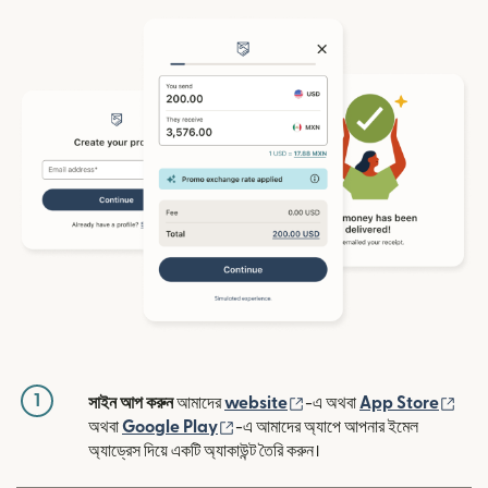
1
(নতুন উইন্ডোতে খুলবে)
(নতুন
সাইন আপ করুন
আমাদের
website
-এ অথবা
App Store
(নতুন উইন্ডোতে খুলবে)
অথবা
Google Play
-এ আমাদের অ্যাপে আপনার ইমেল
অ্যাড্রেস দিয়ে একটি অ্যাকাউন্ট তৈরি করুন।