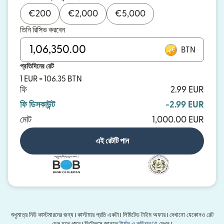
€
200
€
2,000
€
5,000
তিনি রিসিভ করবেন
BTN
প্রতিদিনের রেট
1 EUR = 106.35 BTN
ফি
2.99 EUR
ফি ডিসকাউন্ট
-2.99 EUR
মোট
1,000.00 EUR
এই রেটটি পান
শুধুমাত্র নিউ কাস্টমারদের জন্য। কাস্টমার প্রতি একটা। লিমিটেড টাইম অফার। দেখানো যেকোনও রেট
(নতুন উইন্ডোতে খুলবে)