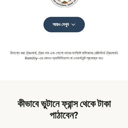
আরও দেখুন
ডিসপ্লে করা ট্রেডমার্ক, ট্রেড নাম এবং লোগো তাদের সংশ্লিষ্ট মালিকদের রেজিস্টার্ড ট্রেডমার্ক।
Remitly-এর কোনও অ্যাফিলিয়েশন বা এনডর্সমেন্ট প্রযোজ্য নয়।
কীভাবে ভুটানে ফ্রান্স থেকে টাকা
পাঠাবেন?