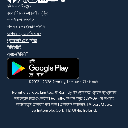
ইউজার এগ্রিমেন্ট
ব্যবসায়িক ব্যবহারকারীর চুক্তি
গোপনীয়তা বিজ্ঞপ্তি
সাপ্লায়ার প্রাইভেসি পলিসি
আপনার প্রাইভেসি চয়েস
প্রাইভেসি হেল্প সেন্টার
সিকিউরিটি
অ্যাক্সেসিবিলিটি
(নতুন উইন্ডোতে খুলবে)
©2012 -
2026
Remitly, Inc.
অল রাইটস রিজার্ভড
Remitly Europe Limited, যা Remitly নাম ট্রেড করে, সেন্ট্রাল ব্যাঙ্ক অফ
আয়ারল্যান্ড দিয়ে রেগুলেটেড। Remitly, কম্পানি নম্বর 629909-এর আওতায়
আয়ারল্যান্ডে রেজিস্টার করা আছে। রেজিস্টার্ড অ্যাড্রেস: 1 Albert Quay,
Ballintemple, Cork T12 X8N6, Ireland.