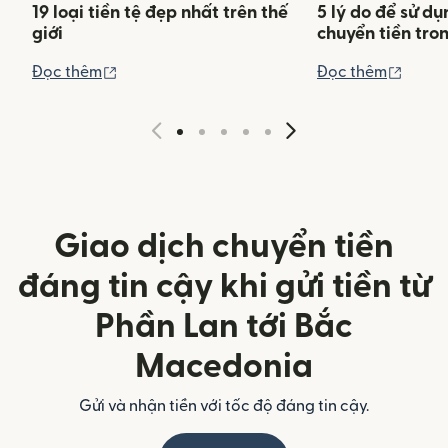
19 loại tiền tệ đẹp nhất trên thế
5 lý do để sử d
giới
chuyển tiền tro
(mở trong cửa sổ mới)
(mở tr
Đọc thêm
Đọc thêm
Giao dịch chuyển tiền
đáng tin cậy khi gửi tiền từ
Phần Lan tới Bắc
Macedonia
Gửi và nhận tiền với tốc độ đáng tin cậy.