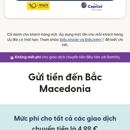
Chỉ dành cho khách hàng mới. Áp dụng một lần cho mỗi khách hàng.
(mở trong cửa 
Ưu đãi có thời hạn. Tham khảo
Điều khoản và Điều kiện
để biết chi
tiết.
Không mất phí
cho giao dịch chuyển tiền đầu tiên với Remitly
Gửi tiền đến Bắc
Macedonia
Mức phí cho tất cả các giao dịch
chuyển tiền là 4,99 €