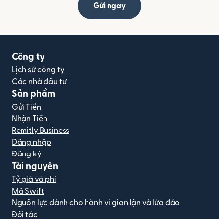
Gửi ngay
Công ty
Lịch sử công ty
Các nhà đầu tư
Sản phẩm
Gửi Tiền
Nhận Tiền
Remitly Business
Đăng nhập
Đăng ký
Tài nguyên
Tỷ giá và phí
Mã Swift
Nguồn lực dành cho hành vi gian lận và lừa đảo
Đối tác