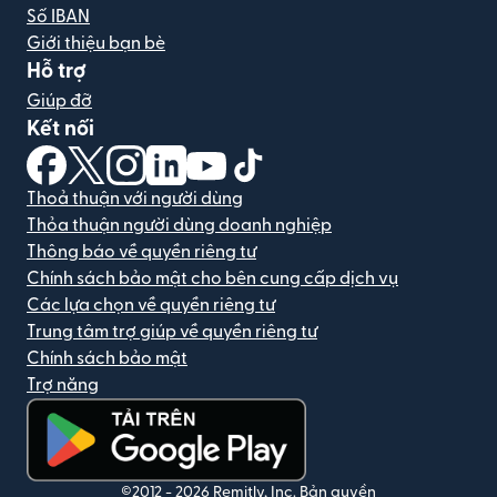
Số IBAN
Giới thiệu bạn bè
Hỗ trợ
Giúp đỡ
Kết nối
(mở trong cửa sổ mới)
(mở trong cửa sổ mới)
(mở trong cửa sổ mới)
(mở trong cửa sổ mới)
(mở trong cửa sổ mới)
(mở trong cửa sổ mới)
Thoả thuận với người dùng
Thỏa thuận người dùng doanh nghiệp
Thông báo về quyền riêng tư
Chính sách bảo mật cho bên cung cấp dịch vụ
Các lựa chọn về quyền riêng tư
Trung tâm trợ giúp về quyền riêng tư
Chính sách bảo mật
Trợ năng
(mở trong cửa sổ mới)
©2012 -
2026
Remitly, Inc.
Bản quyền