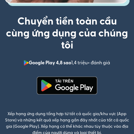
Chuyển tiền toàn cầu
cùng ứng dụng của chúng
tôi
Google Play 4,8 sao
1,4 triệu+ đánh giá
(mở trong 
(mở trong cửa sổ mới)
Xếp hạng ứng dụng tổng hợp từ tất cả quốc gia/khu vực (App
Store) và những kết quả xếp hạng gần đây nhất của tất cả quốc
gia (Google Play). Xếp hạng có thể khác nhau tùy thuộc vào địa
điểm của người dùng và loại thiết bị.