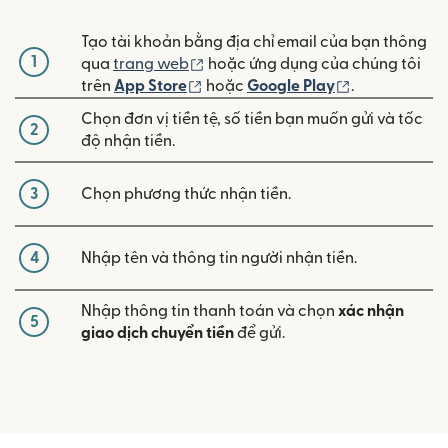
Tạo tài khoản bằng địa chỉ email của bạn thông
1
(mở trong cửa sổ mới)
qua
trang web
hoặc ứng dụng của chúng tôi
(mở trong cửa sổ mới)
(mở trong cửa
trên
App Store
hoặc
Google Play
.
Chọn đơn vị tiền tệ, số tiền bạn muốn gửi và tốc
2
độ nhận tiền.
3
Chọn phương thức nhận tiền.
4
Nhập tên và thông tin người nhận tiền.
Nhập thông tin thanh toán và chọn
xác nhận
5
giao dịch chuyển tiền
để gửi.