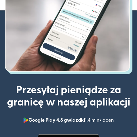
Przesyłaj pieniądze za
granicę w naszej aplikacji
Google Play 4,8 gwiazdki
1,4 mln+ ocen
(otwiera 