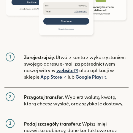
1
Zarejestruj się
. Utwórz konto z wykorzystaniem
swojego adresu e-mail za pośrednictwem
(otwiera się w nowym ok
naszej witryny
website
albo aplikacji w
(otwiera się w nowym oknie)
(otwiera si
sklepie
App Store
lub
Google Play
.
2
Przygotuj transfer
. Wybierz walutę, kwotę,
którą chcesz wysłać, oraz szybkość dostawy.
3
Podaj szczegóły transferu:
Wpisz imię i
nazwisko odbiorcy, dane kontaktowe oraz