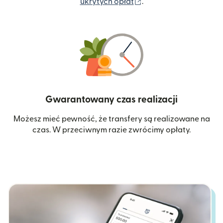
(otwiera się w nowym 
ukrytych opłat
.
Gwarantowany czas realizacji
Możesz mieć pewność, że transfery są realizowane na
czas. W przeciwnym razie zwrócimy opłaty.