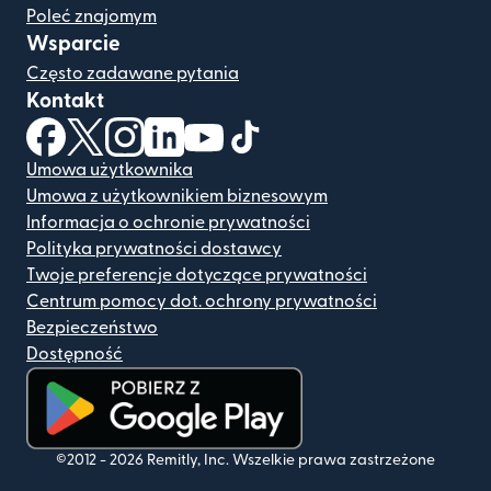
Poleć znajomym
Wsparcie
Często zadawane pytania
Kontakt
(otwiera się w nowym oknie)
(otwiera się w nowym oknie)
(otwiera się w nowym oknie)
(otwiera się w nowym oknie)
(otwiera się w nowym oknie)
(otwiera się w nowym oknie
Umowa użytkownika
Umowa z użytkownikiem biznesowym
Informacja o ochronie prywatności
Polityka prywatności dostawcy
Twoje preferencje dotyczące prywatności
Centrum pomocy dot. ochrony prywatności
Bezpieczeństwo
Dostępność
(otwiera się w nowym oknie)
©2012 -
2026
Remitly, Inc.
Wszelkie prawa zastrzeżone