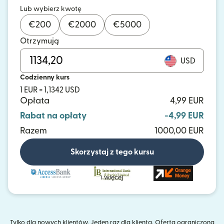
Lub wybierz kwotę
€
200
€
2000
€
5000
Otrzymują
USD
Codzienny kurs
1 EUR = 1,1342 USD
Opłata
4,99 EUR
Rabat na opłaty
-4,99 EUR
Razem
1000,00 EUR
Skorzystaj z tego kursu
i więcej
Tylko dla nowych klientów. Jeden raz dla klienta. Oferta ograniczona