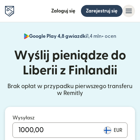
Zaloguj się
Zarejestruj się
Google Play 4,8 gwiazdki
1,4 mln+ ocen
(otwiera 
Wyślij pieniądze do
Liberii z Finlandii
Brak opłat w przypadku pierwszego transferu
w Remitly
Wysyłasz
EUR