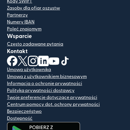
Kody SWIFT
Zasoby dla ofiar oszustw
Partnerzy
Numery IBAN
Poleć znajomym
Wsparcie
Często zadawane pytania
Kontakt
(otwiera się w nowym oknie)
(otwiera się w nowym oknie)
(otwiera się w nowym oknie)
(otwiera się w nowym oknie)
(otwiera się w nowym oknie)
(otwiera się w nowym oknie
Umowa użytkownika
Umowa z użytkownikiem biznesowym
Informacja o ochronie prywatności
Polityka prywatności dostawcy
Twoje preferencje dotyczące prywatności
Centrum pomocy dot. ochrony prywatności
Bezpieczeństwo
Dostępność