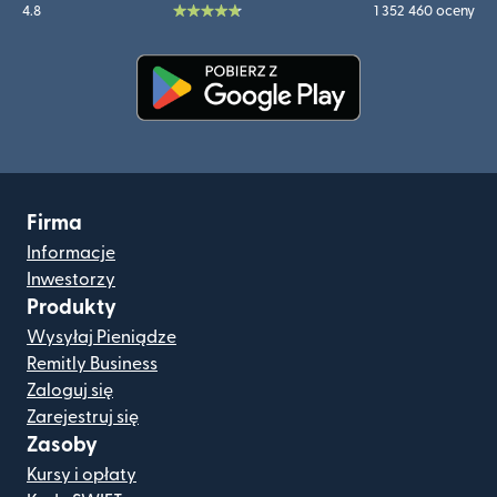
4.8
1 352 460 oceny
(otwiera się w nowym oknie)
Firma
Informacje
Inwestorzy
Produkty
Wysyłaj Pieniądze
Remitly Business
Zaloguj się
Zarejestruj się
Zasoby
Kursy i opłaty