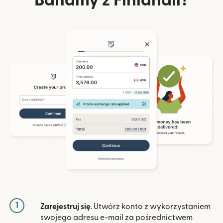
Bahamy z Finlandii?
1
Zarejestruj się
. Utwórz konto z wykorzystaniem
swojego adresu e-mail za pośrednictwem