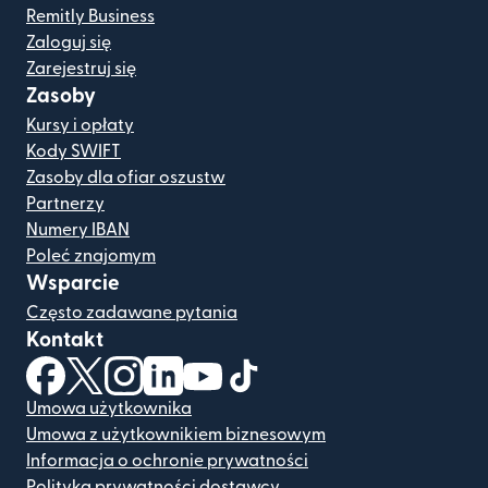
Remitly Business
Zaloguj się
Zarejestruj się
Zasoby
Kursy i opłaty
Kody SWIFT
Zasoby dla ofiar oszustw
Partnerzy
Numery IBAN
Poleć znajomym
Wsparcie
Często zadawane pytania
Kontakt
(otwiera się w nowym oknie)
(otwiera się w nowym oknie)
(otwiera się w nowym oknie)
(otwiera się w nowym oknie)
(otwiera się w nowym oknie)
(otwiera się w nowym oknie
Umowa użytkownika
Umowa z użytkownikiem biznesowym
Informacja o ochronie prywatności
Polityka prywatności dostawcy