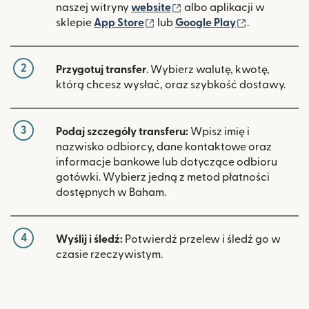
(otwiera się w nowym ok
naszej witryny
website
albo aplikacji w
(otwiera się w nowym oknie)
(otwiera si
sklepie
App Store
lub
Google Play
.
2
Przygotuj transfer
. Wybierz walutę, kwotę,
którą chcesz wysłać, oraz szybkość dostawy.
3
Podaj szczegóły transferu:
Wpisz imię i
nazwisko odbiorcy, dane kontaktowe oraz
informacje bankowe lub dotyczące odbioru
gotówki. Wybierz jedną z metod płatności
dostępnych w Baham.
4
Wyślij i śledź:
Potwierdź przelew i śledź go w
czasie rzeczywistym.