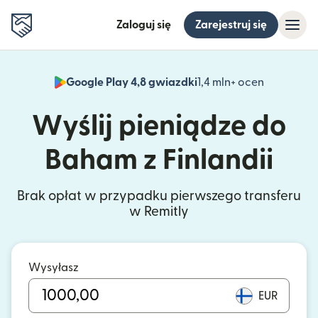
Zaloguj się
Zarejestruj się
Google Play 4,8 gwiazdki
1,4 mln+ ocen
(otwiera 
Wyślij pieniądze do
Baham z Finlandii
Brak opłat w przypadku pierwszego transferu
w Remitly
Wysyłasz
EUR