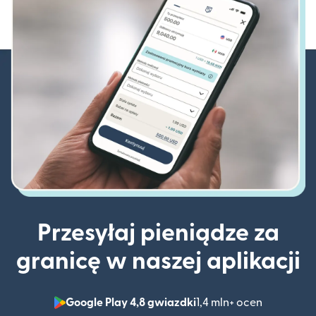
Przesyłaj pieniądze za
granicę w naszej aplikacji
Google Play 4,8 gwiazdki
1,4 mln+ ocen
(otwiera 