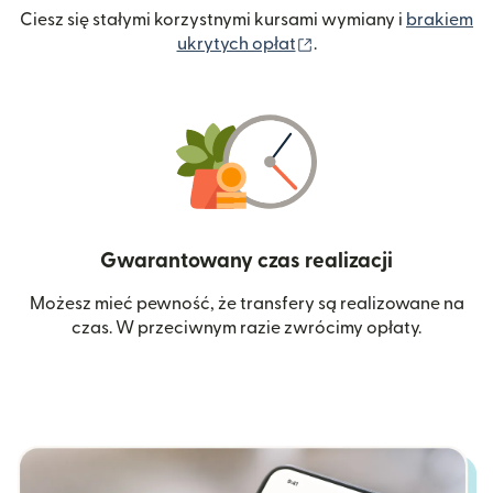
Ciesz się stałymi korzystnymi kursami wymiany i
brakiem
(otwiera się w nowym 
ukrytych opłat
.
Gwarantowany czas realizacji
Możesz mieć pewność, że transfery są realizowane na
czas. W przeciwnym razie zwrócimy opłaty.