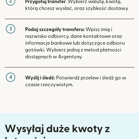
2
Przygotuj transfer
. Wybierz walutę, kwotę,
którą chcesz wysłać, oraz szybkość dostawy.
3
Podaj szczegóły transferu:
Wpisz imię i
nazwisko odbiorcy, dane kontaktowe oraz
informacje bankowe lub dotyczące odbioru
gotówki. Wybierz jedną z metod płatności
dostępnych w Argentyny.
4
Wyślij i śledź:
Potwierdź przelew i śledź go w
czasie rzeczywistym.
Wysyłaj duże kwoty z