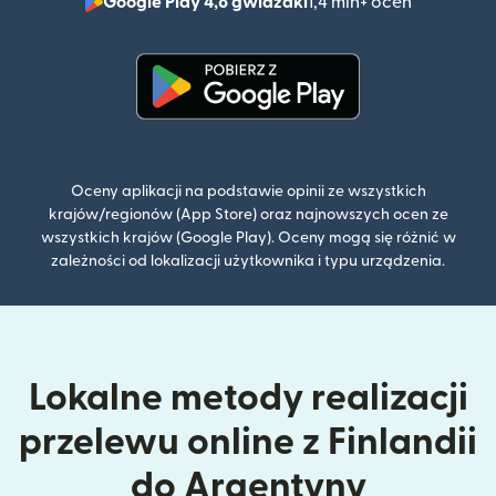
Google Play 4,8 gwiazdki
1,4 mln+ ocen
(otwiera 
(otwiera się w nowym oknie)
Oceny aplikacji na podstawie opinii ze wszystkich
krajów/regionów (App Store) oraz najnowszych ocen ze
wszystkich krajów (Google Play). Oceny mogą się różnić w
zależności od lokalizacji użytkownika i typu urządzenia.
Lokalne metody realizacji
przelewu online z Finlandii
do Argentyny