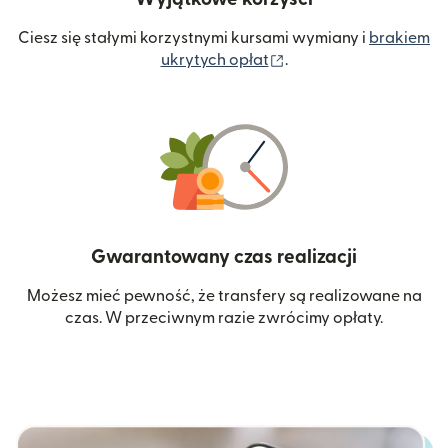
Ciesz się stałymi korzystnymi kursami wymiany i
brakiem
(otwiera się w nowym 
ukrytych opłat
.
Gwarantowany czas realizacji
Możesz mieć pewność, że transfery są realizowane na
czas. W przeciwnym razie zwrócimy opłaty.