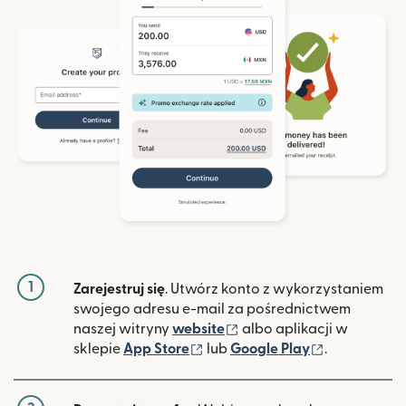
1
Zarejestruj się
. Utwórz konto z wykorzystaniem
swojego adresu e-mail za pośrednictwem
(otwiera się w nowym ok
naszej witryny
website
albo aplikacji w
(otwiera się w nowym oknie)
(otwiera si
sklepie
App Store
lub
Google Play
.