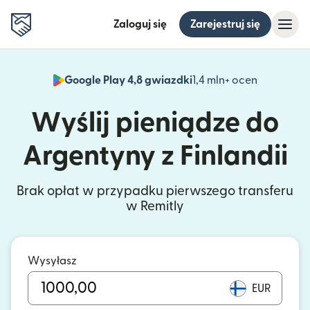
Zaloguj się
Zarejestruj się
Google Play 4,8 gwiazdki
1,4 mln+ ocen
(otwiera 
Wyślij pieniądze do
Argentyny z Finlandii
Brak opłat w przypadku pierwszego transferu
w Remitly
Wysyłasz
EUR