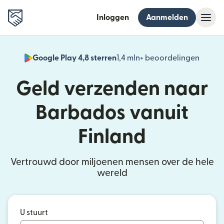
Inloggen
Aanmelden
Google Play 4,8 sterren
1,4 mln+ beoordelingen
(wordt
Geld verzenden naar
Barbados vanuit
Finland
Vertrouwd door miljoenen mensen over de hele
wereld
U stuurt