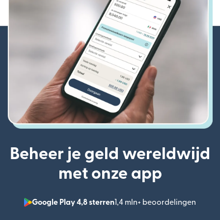
Beheer je geld wereldwijd
met onze app
Google Play 4,8 sterren
1,4 mln+ beoordelingen
(wordt