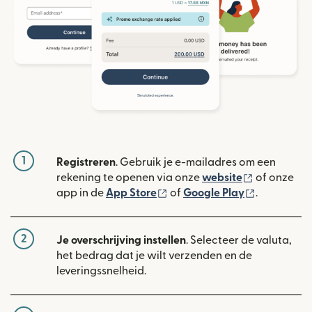
1
Registreren
. Gebruik je e-mailadres om een
(wordt geop
rekening te openen via onze
website
of onze
(wordt geopend in een nieuw
(wordt geo
app in de
App Store
of
Google Play
.
2
Je overschrijving instellen
. Selecteer de valuta,
het bedrag dat je wilt verzenden en de
leveringssnelheid.