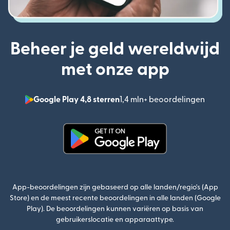
Beheer je geld wereldwijd
met onze app
Google Play 4,8 sterren
1,4 mln+ beoordelingen
(wordt
(wordt geopend in een nieuw v
App-beoordelingen zijn gebaseerd op alle landen/regio's (App
Store) en de meest recente beoordelingen in alle landen (Google
Play). De beoordelingen kunnen variëren op basis van
gebruikerslocatie en apparaattype.