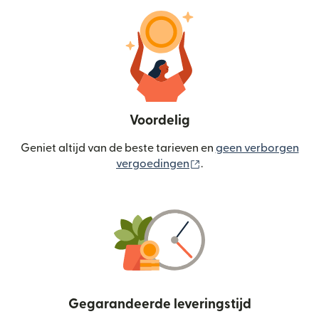
Voordelig
Geniet altijd van de beste tarieven en
geen verborgen
(wordt geopend in een
vergoedingen
.
Gegarandeerde leveringstijd