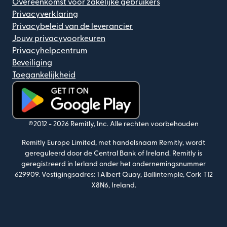
Overeenkomst voor zakelijke gebruikers
Privacyverklaring
Privacybeleid van de leverancier
Jouw privacyvoorkeuren
Privacyhelpcentrum
Beveiliging
Toegankelijkheid
(wordt geopend in een nieuw venster)
©2012 -
2026
Remitly, Inc.
Alle rechten voorbehouden
Remitly Europe Limited, met handelsnaam Remitly, wordt
gereguleerd door de Central Bank of Ireland. Remitly is
geregistreerd in Ierland onder het ondernemingsnummer
629909. Vestigingsadres: 1 Albert Quay, Ballintemple, Cork T12
X8N6, Ireland.