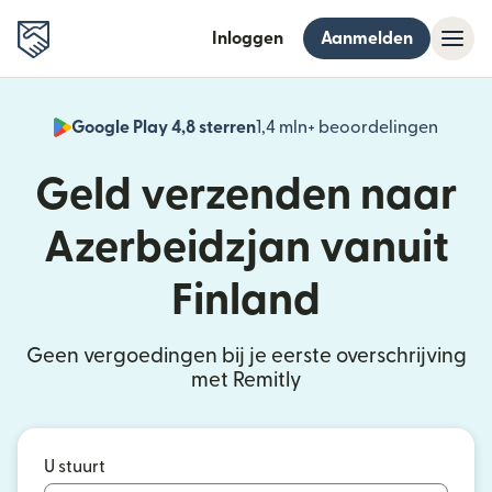
Inloggen
Aanmelden
Google Play 4,8 sterren
1,4 mln+ beoordelingen
(wordt
Geld verzenden naar
Azerbeidzjan vanuit
Finland
Geen vergoedingen bij je eerste overschrijving
met Remitly
U stuurt