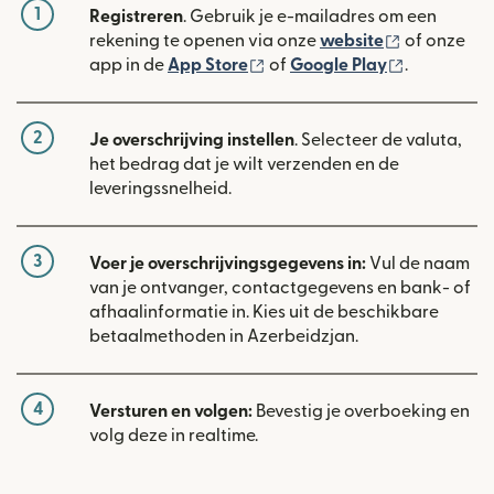
1
Registreren
. Gebruik je e-mailadres om een
(wordt geop
rekening te openen via onze
website
of onze
(wordt geopend in een nieuw
(wordt geo
app in de
App Store
of
Google Play
.
2
Je overschrijving instellen
. Selecteer de valuta,
het bedrag dat je wilt verzenden en de
leveringssnelheid.
3
Voer je overschrijvingsgegevens in:
Vul de naam
van je ontvanger, contactgegevens en bank- of
afhaalinformatie in. Kies uit de beschikbare
betaalmethoden in Azerbeidzjan.
4
Versturen en volgen:
Bevestig je overboeking en
volg deze in realtime.