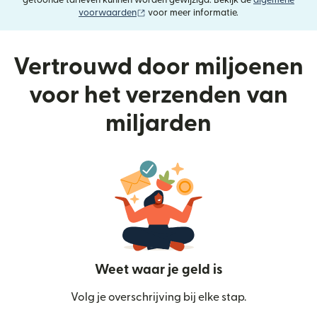
getoonde tarieven kunnen worden gewijzigd. Bekijk de
algemene
(wordt geopend in een nieuw venster)
voorwaarden
voor meer informatie.
Vertrouwd door miljoenen
voor het verzenden van
miljarden
Weet waar je geld is
Volg je overschrijving bij elke stap.