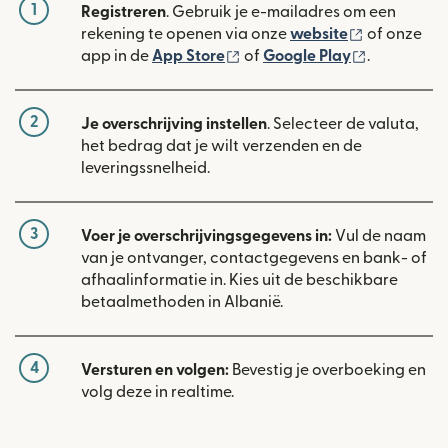
1
Registreren
. Gebruik je e-mailadres om een
(wordt geop
rekening te openen via onze
website
of onze
(wordt geopend in een nieuw
(wordt geo
app in de
App Store
of
Google Play
.
2
Je overschrijving instellen
. Selecteer de valuta,
het bedrag dat je wilt verzenden en de
leveringssnelheid.
3
Voer je overschrijvingsgegevens in:
Vul de naam
van je ontvanger, contactgegevens en bank- of
afhaalinformatie in. Kies uit de beschikbare
betaalmethoden in Albanië.
4
Versturen en volgen:
Bevestig je overboeking en
volg deze in realtime.