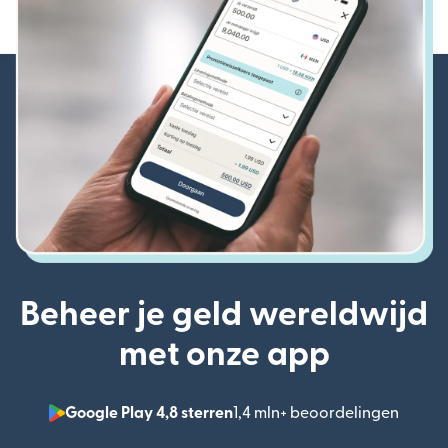
Beheer je geld wereldwijd
met onze app
Google Play 4,8 sterren
1,4 mln+ beoordelingen
(wordt