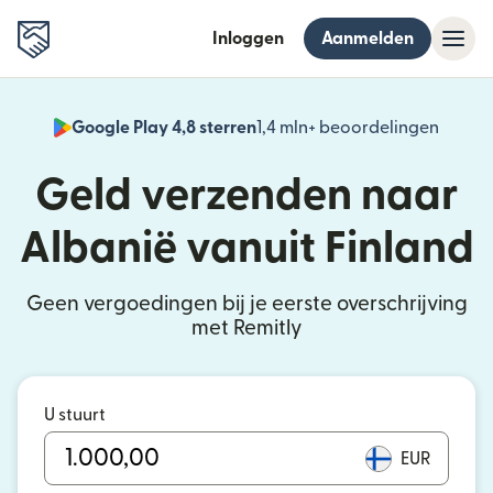
Inloggen
Aanmelden
Google Play 4,8 sterren
1,4 mln+ beoordelingen
(wordt
Geld verzenden naar
Albanië vanuit Finland
Geen vergoedingen bij je eerste overschrijving
met Remitly
U stuurt
EUR