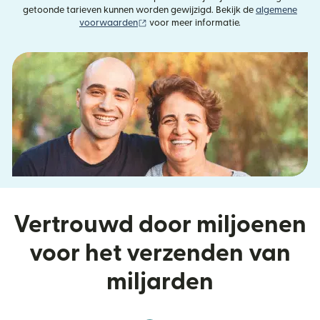
getoonde tarieven kunnen worden gewijzigd. Bekijk de
algemene
(wordt geopend in een nieuw venster)
voorwaarden
voor meer informatie.
Vertrouwd door miljoenen
voor het verzenden van
miljarden