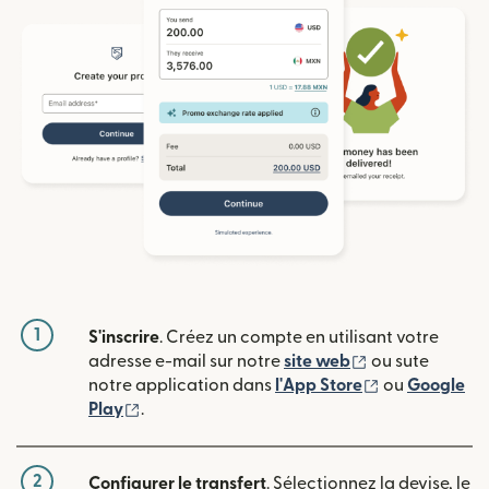
1
S'inscrire
. Créez un compte en utilisant votre
(s'ouvre dans u
adresse e-mail sur notre
site web
ou sute
(s'ouvre dans
notre application dans
l'App Store
ou
Google
(s'ouvre dans une nouvelle fenêtre)
Play
.
2
Configurer le transfert
. Sélectionnez la devise, le