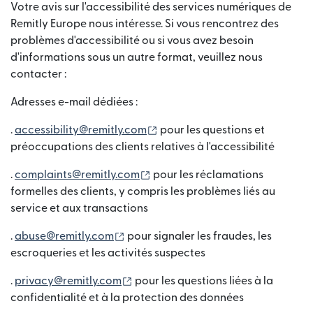
Votre avis sur l'accessibilité des services numériques de
Remitly Europe nous intéresse. Si vous rencontrez des
problèmes d'accessibilité ou si vous avez besoin
d'informations sous un autre format, veuillez nous
contacter :
Adresses e-mail dédiées :
(s'ouvre dans une nouvelle fen
.
accessibility@remitly.com
pour les questions et
préoccupations des clients relatives à l'accessibilité
(s'ouvre dans une nouvelle fenêt
.
complaints@remitly.com
pour les réclamations
formelles des clients, y compris les problèmes liés au
service et aux transactions
(s'ouvre dans une nouvelle fenêtre)
.
abuse@remitly.com
pour signaler les fraudes, les
escroqueries et les activités suspectes
(s'ouvre dans une nouvelle fenêtre)
.
privacy@remitly.com
pour les questions liées à la
confidentialité et à la protection des données