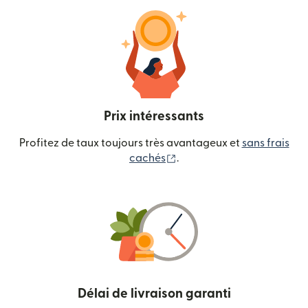
Prix intéressants
Profitez de taux toujours très avantageux et
sans frais
(s'ouvre dans une nouvelle
cachés
.
Délai de livraison garanti