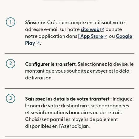
1
S'inscrire
. Créez un compte en utilisant votre
(s'ouvre dans u
adresse e-mail sur notre
site web
ou sute
(s'ouvre dans
notre application dans
l'App Store
ou
Google
(s'ouvre dans une nouvelle fenêtre)
Play
.
2
Configurer le transfert
. Sélectionnez la devise, le
montant que vous souhaitez envoyer et le délai
de livraison.
3
Saisissez les détails de votre transfert :
Indiquez
le nom de votre destinataire, ses coordonnées
et ses informations bancaires ou de retrait.
Choisissez parmi les moyens de paiement
disponibles en l'Azerbaïdjan.