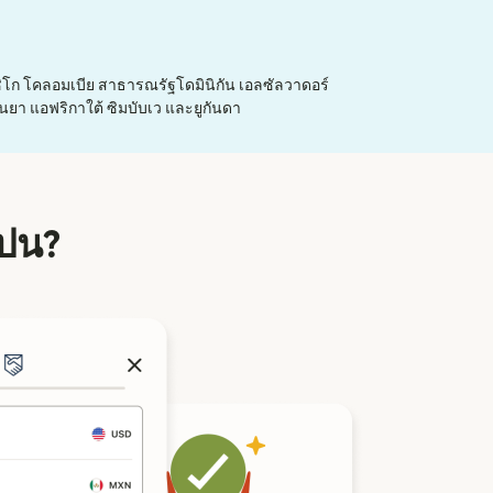
ก โคลอมเบีย สาธารณรัฐโดมินิกัน เอลซัลวาดอร์
คนยา แอฟริกาใต้ ซิมบับเว และยูกันดา
เปน?