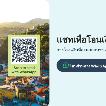
แชทเพื่อโอน
การโอนเงินที่สะดวกสบาย 
โอนผ่านทาง WhatsA