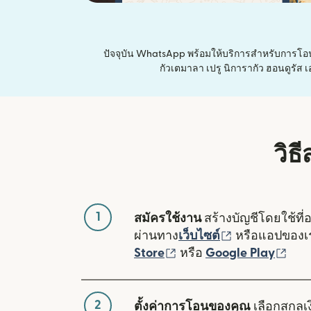
ปัจจุบัน WhatsApp พร้อมให้บริการสำหรับการโ
กัวเตมาลา เปรู นิการากัว ฮอนดูรัส 
วิธ
1
สมัครใช้งาน
สร้างบัญชีโดยใช้ที่
(เปิดในหน้าต่า
ผ่านทาง
เว็บไซต์
หรือแอปของ
(เปิดในหน้าต่างใหม่)
(เปิ
Store
หรือ
Google Play
2
ตั้งค่าการโอนของคุณ
เลือกสกุลเง