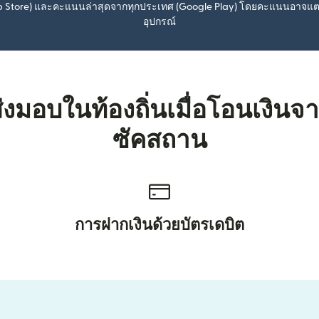
pp Store) และคะแนนล่าสุดจากทุกประเทศ (Google Play) โดยคะแนนอาจแ
อุปกรณ์
ส่งมอบในท้องถิ่นเมื่อโอนเงิน
ซัคสถาน
การฝากเงินด้วยบัตรเดบิต