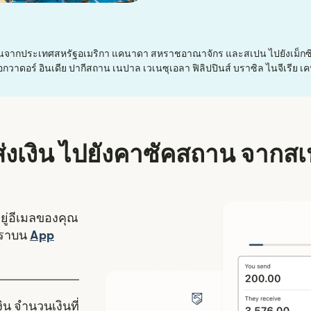
อนจากประเทศสหรัฐอเมริกา แคนาดา สหราชอาณาจักร และสเปน ไปยังเม็กซิโ
เอกวาดอร์ อินเดีย ปากีสถาน เนปาล เวเนซุเอลา ฟิลิปปินส์ บราซิล ไนจีเรีย เ
ีส่งเงิน ไปยังคาซัคสถาน จากส
อยู่อีเมลของคุณ
งใหม่)
เราบน
App
ดในหน้าต่างใหม่)
ิน จำนวนเงินที่