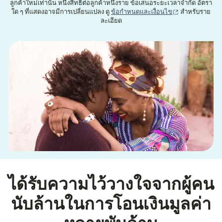
ลูกค้าใหม่เท่านั้น หนึ่งสิทธิ์ต่อลูกค้าหนึ่งราย ข้อเสนอระยะเวลาจำกัด อัตรา
(เปิดในหน้าต่าง
ใด ๆ ที่แสดงอาจมีการเปลี่ยนแปลง ดู
ข้อกำหนดและเงื่อนไข
สำหรับราย
ละเอียด
ได้รับความไว้วางใจจากผู้คน
นับล้านในการโอนเงินมูลค่า