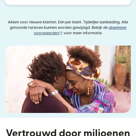
Alleen voor nieuwe klanten. Eén per klant. Tijdelijke aanbieding. Alle
getoonde tarieven kunnen worden gewijzigd. Bekijk de
algemene
(wordt geopend in een nieuw venster)
voorwaarden
voor meer informatie.
Vertrouwd door miljoenen