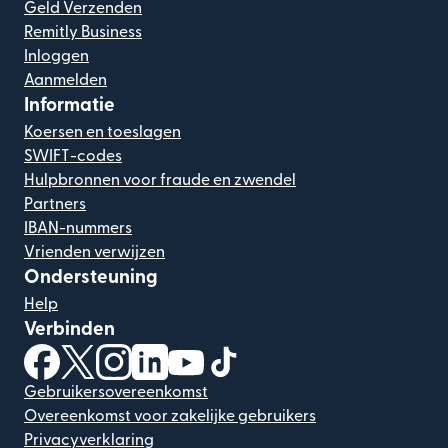
Geld Verzenden
Remitly Business
Inloggen
Aanmelden
Informatie
Koersen en toeslagen
SWIFT-codes
Hulpbronnen voor fraude en zwendel
Partners
IBAN-nummers
Vrienden verwijzen
Ondersteuning
Help
Verbinden
(wordt geopend in een nieuw venster)
(wordt geopend in een nieuw venster)
(wordt geopend in een nieuw venster)
(wordt geopend in een nieuw venster)
(wordt geopend in een nieuw ven
(wordt geopend in een nieuw
Gebruikersovereenkomst
Overeenkomst voor zakelijke gebruikers
Privacyverklaring