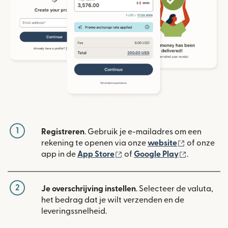
1
Registreren
. Gebruik je e-mailadres om een
(wordt geop
rekening te openen via onze
website
of onze
(wordt geopend in een nieuw
(wordt geo
app in de
App Store
of
Google Play
.
2
Je overschrijving instellen
. Selecteer de valuta,
het bedrag dat je wilt verzenden en de
leveringssnelheid.