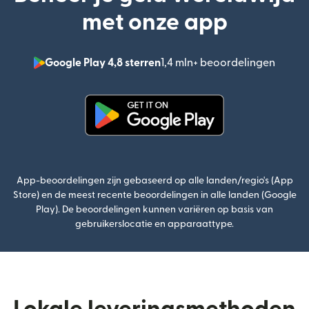
met onze app
Google Play 4,8 sterren
1,4 mln+ beoordelingen
(wordt
(wordt geopend in een nieuw v
App-beoordelingen zijn gebaseerd op alle landen/regio's (App
Store) en de meest recente beoordelingen in alle landen (Google
Play). De beoordelingen kunnen variëren op basis van
gebruikerslocatie en apparaattype.