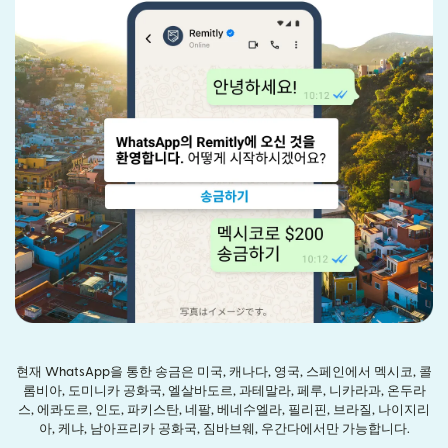
현재 WhatsApp을 통한 송금은 미국, 캐나다, 영국, 스페인에서 멕시코, 콜
롬비아, 도미니카 공화국, 엘살바도르, 과테말라, 페루, 니카라과, 온두라
스, 에콰도르, 인도, 파키스탄, 네팔, 베네수엘라, 필리핀, 브라질, 나이지리
아, 케냐, 남아프리카 공화국, 짐바브웨, 우간다에서만 가능합니다.