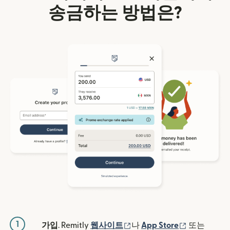
송금하는 방법은?
1
(새 창에서 열림)
(새 창에서 
가입
. Remitly
웹사이트
나
App Store
또는