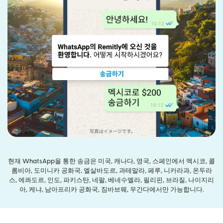
현재 WhatsApp을 통한 송금은 미국, 캐나다, 영국, 스페인에서 멕시코, 콜
롬비아, 도미니카 공화국, 엘살바도르, 과테말라, 페루, 니카라과, 온두라
스, 에콰도르, 인도, 파키스탄, 네팔, 베네수엘라, 필리핀, 브라질, 나이지리
아, 케냐, 남아프리카 공화국, 짐바브웨, 우간다에서만 가능합니다.