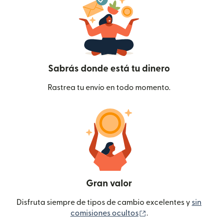
Sabrás donde está tu dinero
Rastrea tu envío en todo momento.
Gran valor
Disfruta siempre de tipos de cambio excelentes y
sin
(se abre en una ven
comisiones ocultos
.