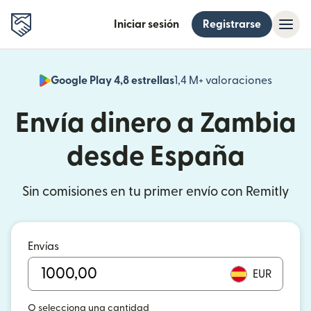
Iniciar sesión
Registrarse
Google Play 4,8 estrellas
1,4 M+ valoraciones
(se abr
Envía dinero a Zambia
desde España
Sin comisiones en tu primer envío con Remitly
Envías
EUR
O selecciona una cantidad