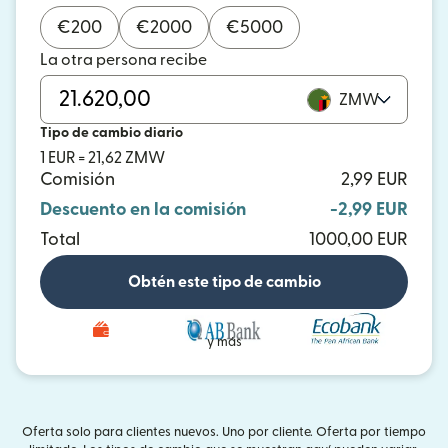
€
200
€
2000
€
5000
La otra persona recibe
ZMW
Tipo de cambio diario
1 EUR = 21,62 ZMW
Comisión
2,99 EUR
Descuento en la comisión
-2,99 EUR
Total
1000,00 EUR
Obtén este tipo de cambio
y más
Oferta solo para clientes nuevos. Uno por cliente. Oferta por tiempo