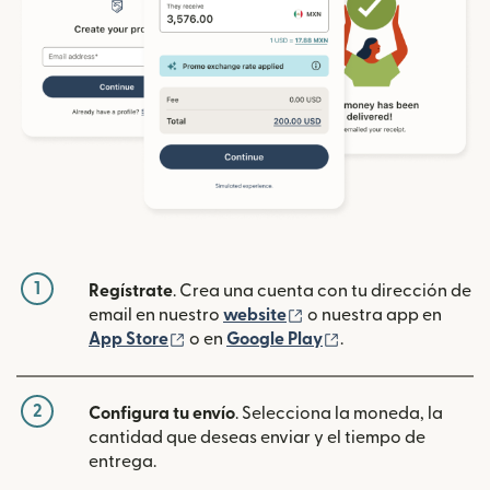
1
Regístrate
. Crea una cuenta con tu dirección de
(se abre en una ventan
email en nuestro
website
o nuestra app en
(se abre en una ventana nueva)
(se abre en una ve
App Store
o en
Google Play
.
2
Configura tu envío
. Selecciona la moneda, la
cantidad que deseas enviar y el tiempo de
entrega.