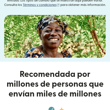
limitado. Los tipos de cambio que se muestran aquí pueden variar.
(se abre en una ventana nueva)
Consulta los
Términos y condiciones
para obtener más información.
Recomendada por
millones de personas que
envían miles de millones