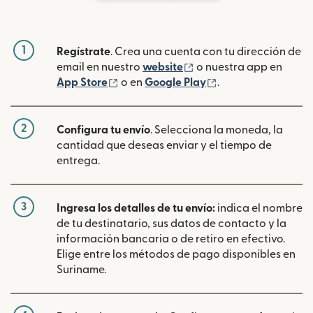
1
Regístrate
. Crea una cuenta con tu dirección de
(se abre en una ventan
email en nuestro
website
o nuestra app en
(se abre en una ventana nueva)
(se abre en una ve
App Store
o en
Google Play
.
2
Configura tu envío
. Selecciona la moneda, la
cantidad que deseas enviar y el tiempo de
entrega.
3
Ingresa los detalles de tu envío:
indica el nombre
de tu destinatario, sus datos de contacto y la
información bancaria o de retiro en efectivo.
Elige entre los métodos de pago disponibles en
Suriname.