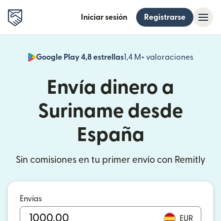
Iniciar sesión
Registrarse
Google Play 4,8 estrellas
1,4 M+ valoraciones
(se abr
Envía dinero a
Suriname desde
España
Sin comisiones en tu primer envío con Remitly
Envías
EUR