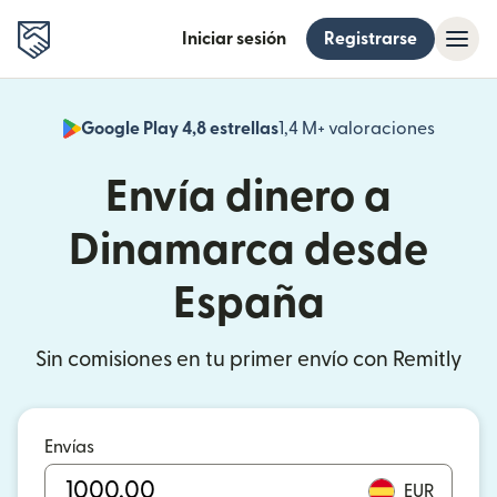
Iniciar sesión
Registrarse
Google Play 4,8 estrellas
1,4 M+ valoraciones
(se abr
Envía dinero a
Dinamarca desde
España
Sin comisiones en tu primer envío con Remitly
Envías
EUR