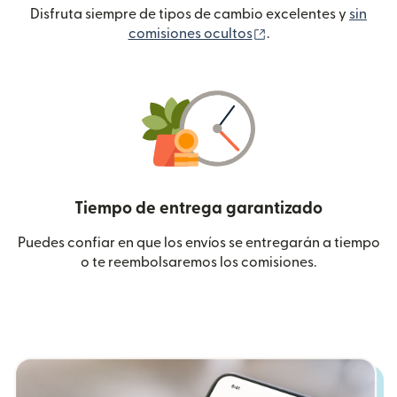
Disfruta siempre de tipos de cambio excelentes y
sin
(se abre en una ven
comisiones ocultos
.
Tiempo de entrega garantizado
Puedes confiar en que los envíos se entregarán a tiempo
o te reembolsaremos los comisiones.