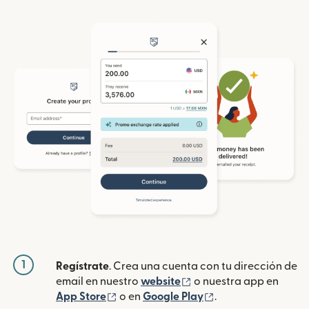
1
Regístrate
. Crea una cuenta con tu dirección de
(se abre en una ventan
email en nuestro
website
o nuestra app en
(se abre en una ventana nueva)
(se abre en una ve
App Store
o en
Google Play
.