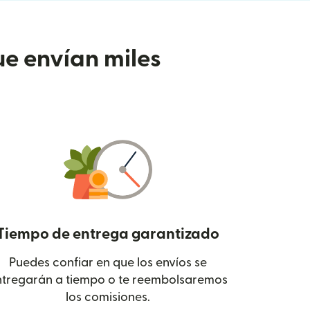
e envían miles
Tiempo de entrega garantizado
Puedes confiar en que los envíos se
 en una ventana nueva)
ntregarán a tiempo o te reembolsaremos
los comisiones.