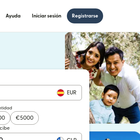
Ayuda
Iniciar sesión
Registrarse
e en una ventana nueva)
 en una ventana nueva)
EUR
ntidad
00
€
5000
ecibe