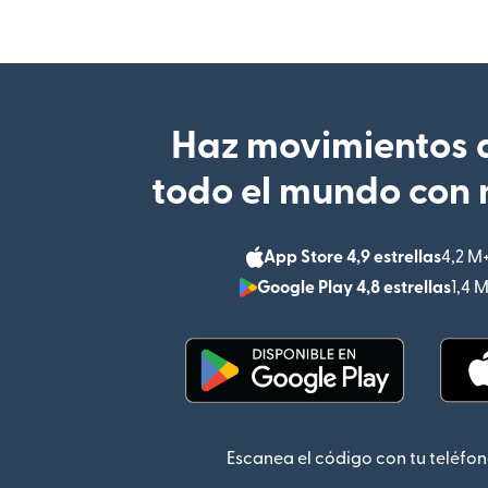
Haz movimientos d
todo el mundo con 
App Store 4,9 estrellas
4,2 M
Google Play 4,8 estrellas
1,4 
(se abre en una ventana
Escanea el código con tu teléfon