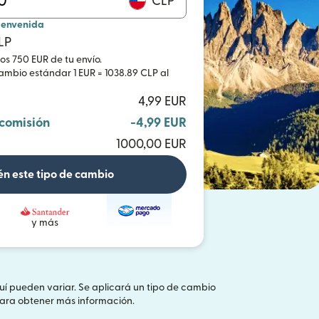
CLP
ienvenida
LP
ros 750 EUR de tu envío.
cambio estándar 1 EUR = 1038.89 CLP al
4,99 EUR
 comisión
-4,99 EUR
1000,00 EUR
n este tipo de cambio
y más
quí pueden variar. Se aplicará un tipo de cambio
e abre en una ventana nueva)
ara obtener más información.