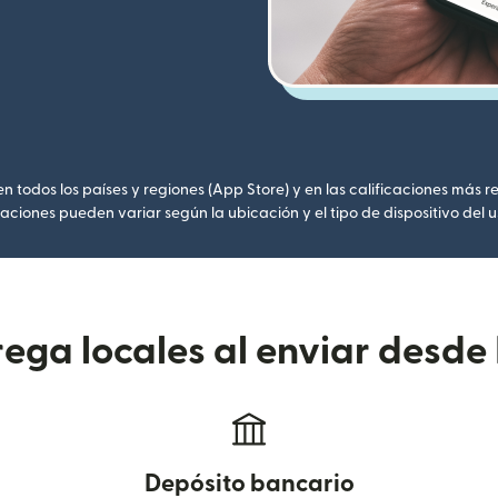
 todos los países y regiones (App Store) y en las calificaciones más re
caciones pueden variar según la ubicación y el tipo de dispositivo del u
ega locales al enviar desde
Depósito bancario