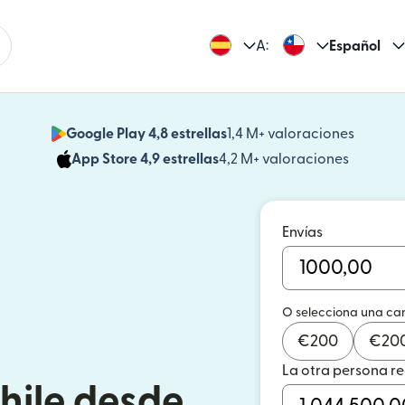
A:
Español
Google Play 4,8 estrellas
1,4 M+ valoraciones
(se abr
App Store 4,9 estrellas
4,2 M+ valoraciones
(se abre
Envías
O selecciona una ca
€
200
€
20
La otra persona r
hile desde