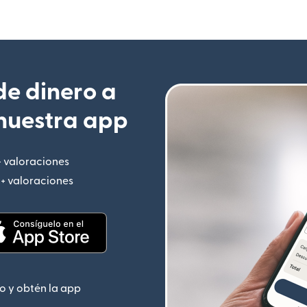
e dinero a
nuestra app
+ valoraciones
(se abre en una ventana nueva)
M+ valoraciones
(se abre en una ventana nueva)
 nueva)
(se abre en una ventana nueva)
o y obtén la app