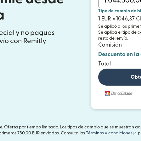
a
Tipo de cambio de b
1 EUR = 1046,37 C
Se aplicó a los prime
ecial y no pagues
Se aplica el tipo de 
resto del envío.
vío con Remitly
Comisión
Descuento en la
Total
Obté
te. Oferta por tiempo limitado. Los tipos de cambio que se muestran a
(s
primeros 750,00 EUR enviados. Consulta los
Términos y condiciones
p