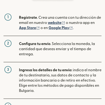
1
Regístrate
. Crea una cuenta con tu dirección de
(se abre en una ventan
email en nuestro
website
o nuestra app en
(se abre en una ventana nueva)
(se abre en una ve
App Store
o en
Google Play
.
2
Configura tu envío
. Selecciona la moneda, la
cantidad que deseas enviar y el tiempo de
entrega.
3
Ingresa los detalles de tu envío:
indica el nombre
de tu destinatario, sus datos de contacto y la
información bancaria o de retiro en efectivo.
Elige entre los métodos de pago disponibles en
Bulgaria.