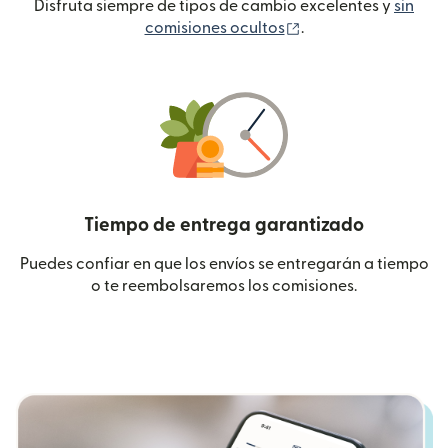
Disfruta siempre de tipos de cambio excelentes y
sin
(se abre en una ven
comisiones ocultos
.
Tiempo de entrega garantizado
Puedes confiar en que los envíos se entregarán a tiempo
o te reembolsaremos los comisiones.