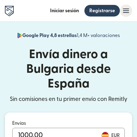
Iniciar sesión
Registrarse
Google Play 4,8 estrellas
1,4 M+ valoraciones
(se abr
Envía dinero a
Bulgaria desde
España
Sin comisiones en tu primer envío con Remitly
Envías
EUR