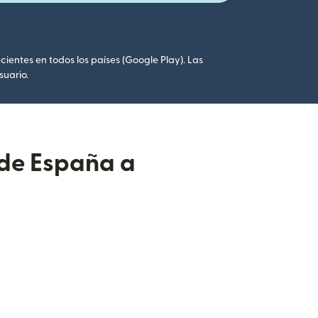
cientes en todos los países (Google Play). Las
suario.
sde España a