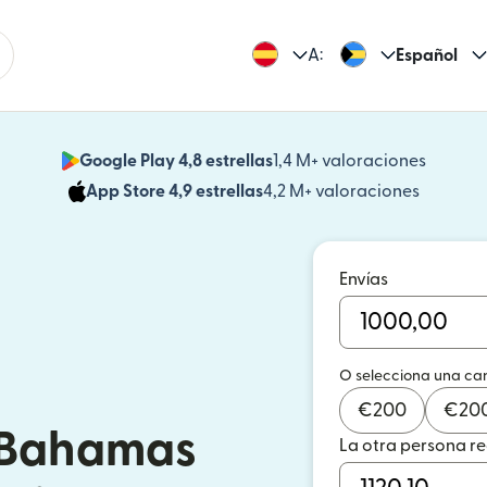
A:
Español
Google Play 4,8 estrellas
1,4 M+ valoraciones
(se abr
App Store 4,9 estrellas
4,2 M+ valoraciones
(se abre
Envías
O selecciona una ca
€
200
€
20
a Bahamas
La otra persona r