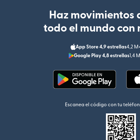
Haz movimientos d
todo el mundo con 
App Store 4,9 estrellas
4,2 M
Google Play 4,8 estrellas
1,4 
(se abre en una ventana
Escanea el código con tu teléfon