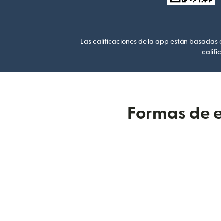
Las calificaciones de la app están basadas en
califi
Formas de e