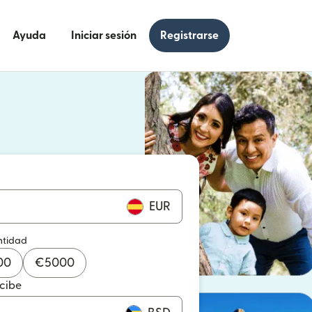
Ayuda
Iniciar sesión
Registrarse
e en una ventana nueva)
 en una ventana nueva)
EUR
ntidad
00
€
5000
ecibe