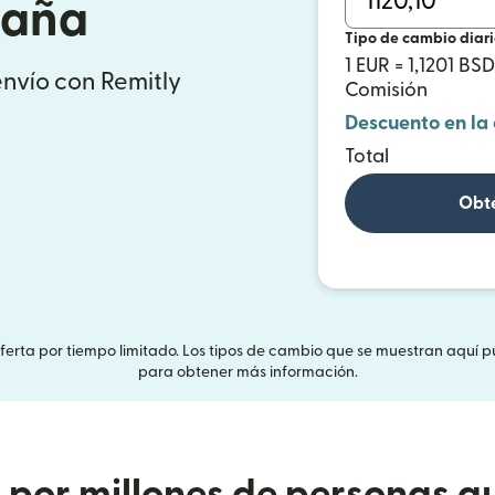
paña
Tipo de cambio diar
1 EUR = 1,1201 BSD
envío con Remitly
Comisión
Descuento en la
Total
Obté
Oferta por tiempo limitado. Los tipos de cambio que se muestran aquí p
para obtener más información.
or millones de personas qu