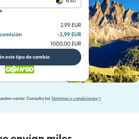
BSD
io
2,99 EUR
 comisión
-2,99 EUR
1000,00 EUR
n este tipo de cambio
(se abre en una v
ueden variar. Consulta los
Términos y condiciones
e envían miles