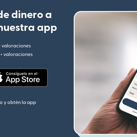
e dinero a
nuestra app
+ valoraciones
(se abre en una ventana nueva)
M+ valoraciones
(se abre en una ventana nueva)
 nueva)
(se abre en una ventana nueva)
o y obtén la app