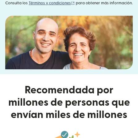
(se abre en una ventana nueva)
Consulta los
Términos y condiciones
para obtener más información.
Recomendada por
millones de personas que
envían miles de millones