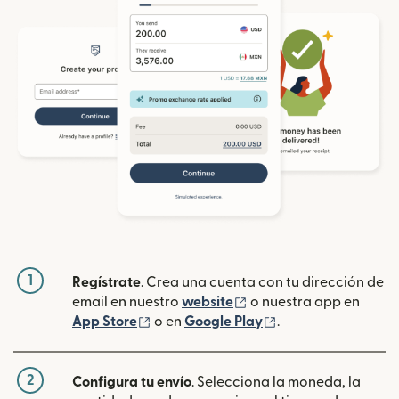
1
Regístrate
. Crea una cuenta con tu dirección de
(se abre en una ventan
email en nuestro
website
o nuestra app en
(se abre en una ventana nueva)
(se abre en una ve
App Store
o en
Google Play
.
2
Configura tu envío
. Selecciona la moneda, la