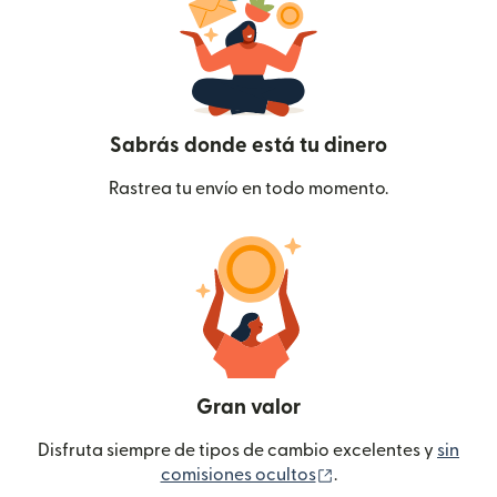
Sabrás donde está tu dinero
Rastrea tu envío en todo momento.
Gran valor
Disfruta siempre de tipos de cambio excelentes y
sin
(se abre en una ven
comisiones ocultos
.