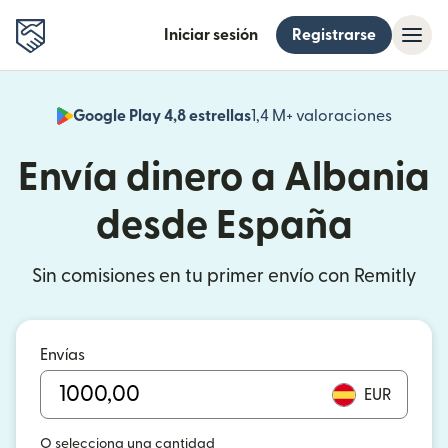
Iniciar sesión
Registrarse
Google Play 4,8 estrellas
1,4 M+ valoraciones
(se abr
Envía dinero a Albania
desde España
Sin comisiones en tu primer envío con Remitly
Envías
EUR
O selecciona una cantidad