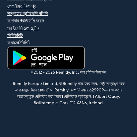
গোপনীয়তা বিজ্ঞপ্তি
সাপ্লায়ার প্রাইভেসি পলিসি
আপনার প্রাইভেসি চয়েস
প্রাইভেসি হেল্প সেন্টার
সিকিউরিটি
অ্যাক্সেসিবিলিটি
(নতুন উইন্ডোতে খুলবে)
©2012 -
2026
Remitly, Inc.
অল রাইটস রিজার্ভড
Remitly Europe Limited, যা Remitly নাম ট্রেড করে, সেন্ট্রাল ব্যাঙ্ক অফ
আয়ারল্যান্ড দিয়ে রেগুলেটেড। Remitly, কম্পানি নম্বর 629909-এর আওতায়
আয়ারল্যান্ডে রেজিস্টার করা আছে। রেজিস্টার্ড অ্যাড্রেস: 1 Albert Quay,
Ballintemple, Cork T12 X8N6, Ireland.