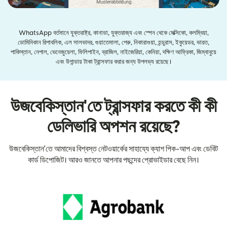
WhatsApp বর্তমানে যুক্তরাষ্ট্র, কানাডা, যুক্তরাজ্য এবং স্পেন থেকে মেক্সিকো, কলম্বিয়া,
ডোমিনিকান রিপাবলিক, এল সালভাদর, গুয়াতেমালা, পেরু, নিকারাগুয়া, হন্ডুরাস, ইকুয়েডর, ভারত,
পাকিস্তান, নেপাল, ভেনেজুয়েলা, ফিলিপাইন, ব্রাজিল, নাইজেরিয়া, কেনিয়া, দক্ষিণ আফ্রিকা, জিম্বাবুয়ে
এবং উগান্ডায় টাকা ট্রান্সফার করার জন্য উপলভ্য রয়েছে।
উজবেকিস্তান'তে ট্রান্সফার করতে কী কী
ডেলিভারি অপশন রয়েছে?
উজবেকিস্তান'তে আমাদের বিশ্বস্ত নেটওয়ার্কের সাহায্যে ক্যাশ পিক-আপ এবং ডেবিট
কার্ড ডিপোজিট। আরও জানতে আপনার পছন্দের প্রোভাইডার বেছে নিন।