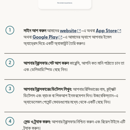
1
(নতুন উইন্ডোতে খুলবে)
(নতুন
সাইন আপ করুন
আমাদের
website
-এ অথবা
App Store
(নতুন উইন্ডোতে খুলবে)
অথবা
Google Play
-এ আমাদের অ্যাপে আপনার ইমেল
অ্যাড্রেস দিয়ে একটি অ্যাকাউন্ট তৈরি করুন।
2
আপনার ট্রান্সফার সেট আপ করুন
কারেন্সি, আপনি কত মানি পাঠাতে চান তা
এবং ডেলিভারি স্পিড বেছে নিন।
3
আপনার ট্রান্সফারের ডিটেলস লিখুন:
আপনার রিসিভারের নাম, কন্ট্যাক্ট
ডিটেলস এবং ব্যাংক বা পিকআপ ইনফরমেশন দিন। উজবেকিস্তান-এ
অ্যাভেলেবল পেমেন্ট মেথডগুলোর মধ্যে থেকে একটি বেছে নিন।
4
সেন্ড ও ট্র্যাক করুন:
আপনার ট্রান্সফার নিশ্চিত করুন এবং রিয়েল টাইমে এটি
ট্র্যাক করুন।