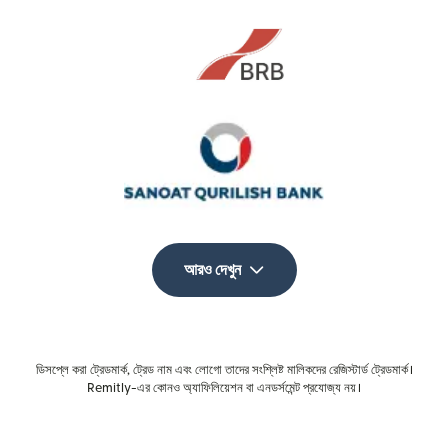
আরও দেখুন
ডিসপ্লে করা ট্রেডমার্ক, ট্রেড নাম এবং লোগো তাদের সংশ্লিষ্ট মালিকদের রেজিস্টার্ড ট্রেডমার্ক।
Remitly-এর কোনও অ্যাফিলিয়েশন বা এনডর্সমেন্ট প্রযোজ্য নয়।