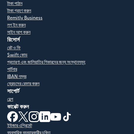
টাকা পাঠান
টাকা গ্রহণ করুন
Remitly Business
লগ ইন করুন
সাইন আপ করুন
রিসোর্স
রেট ও ফি
Swift কোড
প্রতারণা এবং জালিয়াতির শিকারদের জন্য সংস্থানসমূহ
পার্টনার
IBAN নম্বর
ফ্রেন্ডদের রেফার করুন
সাপোর্ট
হেল্প
কানেক্ট করুন
(নতুন উইন্ডোতে খুলবে)
(নতুন উইন্ডোতে খুলবে)
(নতুন উইন্ডোতে খুলবে)
(নতুন উইন্ডোতে খুলবে)
(নতুন উইন্ডোতে খুলবে)
(নতুন উইন্ডোতে খুলবে)
ইউজার এগ্রিমেন্ট
ব্যবসায়িক ব্যবহারকারীর চুক্তি