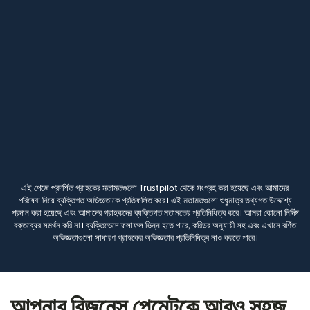
এই পেজে প্রদর্শিত গ্রাহকের মতামতগুলো Trustpilot থেকে সংগ্রহ করা হয়েছে এবং আমাদের
পরিষেবা নিয়ে ব্যক্তিগত অভিজ্ঞতাকে প্রতিফলিত করে। এই মতামতগুলো শুধুমাত্র তথ্যগত উদ্দেশ্যে
প্রদান করা হয়েছে এবং আমাদের গ্রাহকদের ব্যক্তিগত মতামতের প্রতিনিধিত্ব করে। আমরা কোনো নির্দিষ্ট
বক্তব্যের সমর্থন করি না। ব্যক্তিভেদে ফলাফল ভিন্ন হতে পারে, করিডর অনুযায়ী সহ এবং এখানে বর্ণিত
অভিজ্ঞতাগুলো সাধারণ গ্রাহকের অভিজ্ঞতার প্রতিনিধিত্ব নাও করতে পারে।
আপনার বিজনেস পেমেন্টকে আরও সহজ