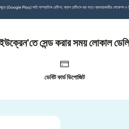
শ জুড়ে (Google Play) অতি সাম্প্রতিক রেটিংস, অ্যাপ রেটিংসে ধরা পড়ে। ব্যবহারকারীর লোকেশন ও 
 ইউক্রেন'তে সেন্ড করার সময় লোকাল ডেল
ডেবিট কার্ড ডিপোজিট