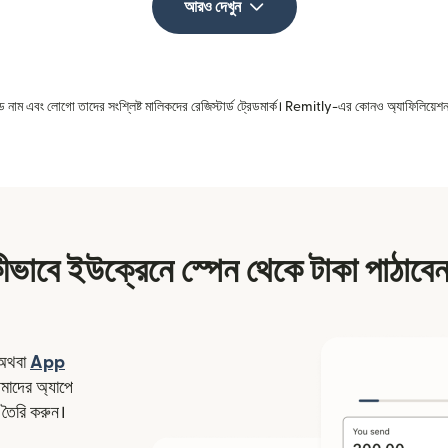
আরও দেখুন
রেড নাম এবং লোগো তাদের সংশ্লিষ্ট মালিকদের রেজিস্টার্ড ট্রেডমার্ক। Remitly-এর কোনও অ্যাফিলিয়েশন 
ীভাবে ইউক্রেনে স্পেন থেকে টাকা পাঠাবে
ন উইন্ডোতে খুলবে)
অথবা
App
উইন্ডোতে খুলবে)
াদের অ্যাপে
 তৈরি করুন।