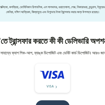
সিকো, কলম্বিয়া, ডোমিনিকান রিপাবলিক, এল সালভাদর, গুয়াতেমালা, পেরু, নিকারাগুয়া, হন্ডুরাস, ইকুয়েড
কেনিয়া, দক্ষিণ আফ্রিকা, জিম্বাবুয়ে এবং উগান্ডায় টাকা ট্রান্সফার করার জন্য উপলভ্য রয়েছে।
তে ট্রান্সফার করতে কী কী ডেলিভারি অপ
র সাহায্যে ক্যাশ পিক-আপ, ব্যাঙ্ক ডিপোজিট এবং ডেবিট কার্ড ডিপোজিট। আরও জা
VISA