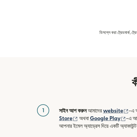
ডিসপ্লে করা ট্রেডমার্ক, ট্
ক
1
(নতু
সাইন আপ করুন
আমাদের
website
-এ 
(নতুন উইন্ডোতে খুলবে)
(নতুন 
Store
অথবা
Google Play
-এ আম
আপনার ইমেল অ্যাড্রেস দিয়ে একটি অ্যাকাউন্ট