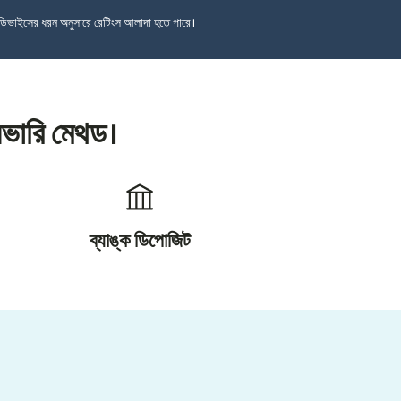
ডিভাইসের ধরন অনুসারে রেটিংস আলাদা হতে পারে।
িভারি মেথড।
ব্যাঙ্ক ডিপোজিট