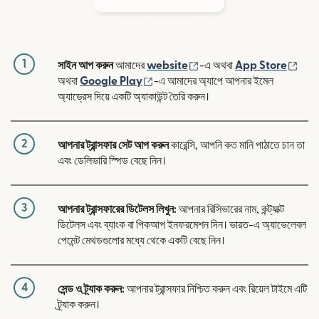
1
(নতুন উইন্ডোতে খুলবে)
(নতুন
সাইন আপ করুন
আমাদের
website
-এ অথবা
App Store
(নতুন উইন্ডোতে খুলবে)
অথবা
Google Play
-এ আমাদের অ্যাপে আপনার ইমেল
অ্যাড্রেস দিয়ে একটি অ্যাকাউন্ট তৈরি করুন।
2
আপনার ট্রান্সফার সেট আপ করুন
কারেন্সি, আপনি কত মানি পাঠাতে চান তা
এবং ডেলিভারি স্পিড বেছে নিন।
3
আপনার ট্রান্সফারের ডিটেলস লিখুন:
আপনার রিসিভারের নাম, কন্ট্যাক্ট
ডিটেলস এবং ব্যাংক বা পিকআপ ইনফরমেশন দিন। ভারত-এ অ্যাভেলেবল
পেমেন্ট মেথডগুলোর মধ্যে থেকে একটি বেছে নিন।
4
সেন্ড ও ট্র্যাক করুন:
আপনার ট্রান্সফার নিশ্চিত করুন এবং রিয়েল টাইমে এটি
ট্র্যাক করুন।