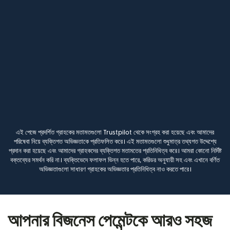
এই পেজে প্রদর্শিত গ্রাহকের মতামতগুলো Trustpilot থেকে সংগ্রহ করা হয়েছে এবং আমাদের
পরিষেবা নিয়ে ব্যক্তিগত অভিজ্ঞতাকে প্রতিফলিত করে। এই মতামতগুলো শুধুমাত্র তথ্যগত উদ্দেশ্যে
প্রদান করা হয়েছে এবং আমাদের গ্রাহকদের ব্যক্তিগত মতামতের প্রতিনিধিত্ব করে। আমরা কোনো নির্দিষ্ট
বক্তব্যের সমর্থন করি না। ব্যক্তিভেদে ফলাফল ভিন্ন হতে পারে, করিডর অনুযায়ী সহ এবং এখানে বর্ণিত
অভিজ্ঞতাগুলো সাধারণ গ্রাহকের অভিজ্ঞতার প্রতিনিধিত্ব নাও করতে পারে।
আপনার বিজনেস পেমেন্টকে আরও সহজ