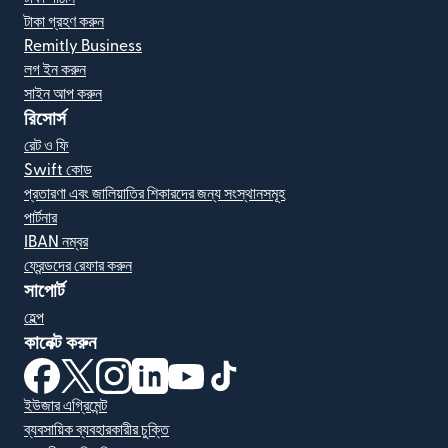
টাকা গ্রহণ করুন
Remitly Business
লগ ইন করুন
সাইন আপ করুন
রিসোর্স
রেট ও ফি
Swift কোড
প্রতারণা এবং জালিয়াতির শিকারদের জন্য সংস্থানসমূহ
পার্টনার
IBAN নম্বর
ফ্রেন্ডদের রেফার করুন
সাপোর্ট
হেল্প
কানেক্ট করুন
(নতুন উইন্ডোতে খুলবে)
(নতুন উইন্ডোতে খুলবে)
(নতুন উইন্ডোতে খুলবে)
(নতুন উইন্ডোতে খুলবে)
(নতুন উইন্ডোতে খুলবে)
(নতুন উইন্ডোতে খুলবে)
ইউজার এগ্রিমেন্ট
ব্যবসায়িক ব্যবহারকারীর চুক্তি