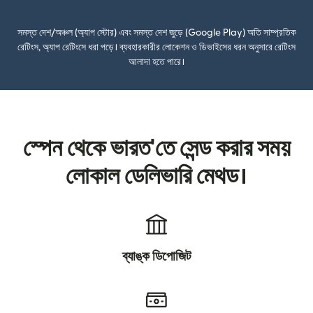
সমস্ত দেশ/অঞ্চল (অ্যাপ স্টোর) এবং সমস্ত দেশ জুড়ে (Google Play) অতি সাম্প্রতিক
রেটিংস, অ্যাপ রেটিংসে ধরা পড়ে। ব্যবহারকারীর লোকেশন ও ডিভাইসের ধরন অনুসারে রেটিংস
আলাদা হতে পারে।
স্পেন থেকে ভারত'তে সেন্ড করার সময়
লোকাল ডেলিভারি মেথড।
ব্যাঙ্ক ডিপোজিট