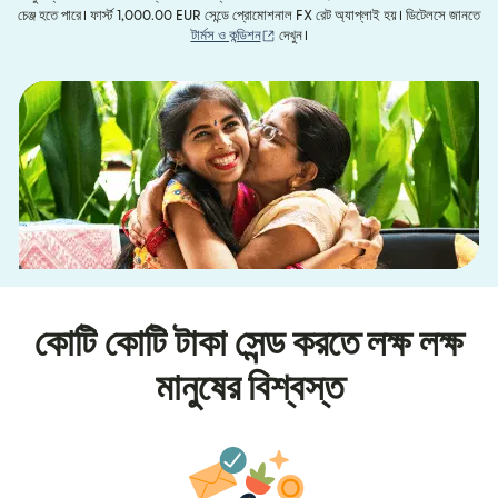
চেঞ্জ হতে পারে। ফার্স্ট 1,000.00 EUR সেন্ডে প্রোমোশনাল FX রেট অ্যাপ্লাই হয়। ডিটেলসে জানতে
(নতুন উইন্ডোতে খুলবে)
টার্মস ও কন্ডিশন
দেখুন।
কোটি কোটি টাকা সেন্ড করতে লক্ষ লক্ষ
মানুষের বিশ্বস্ত