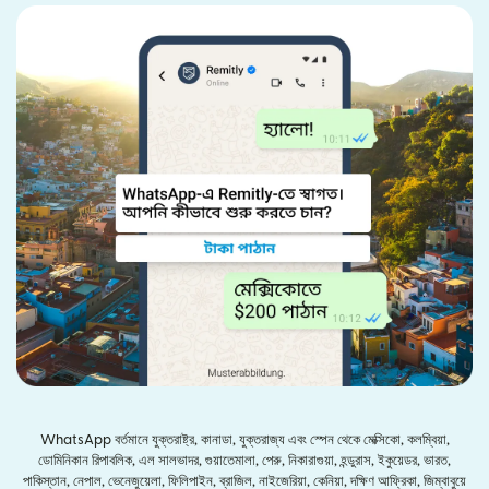
WhatsApp বর্তমানে যুক্তরাষ্ট্র, কানাডা, যুক্তরাজ্য এবং স্পেন থেকে মেক্সিকো, কলম্বিয়া,
ডোমিনিকান রিপাবলিক, এল সালভাদর, গুয়াতেমালা, পেরু, নিকারাগুয়া, হন্ডুরাস, ইকুয়েডর, ভারত,
পাকিস্তান, নেপাল, ভেনেজুয়েলা, ফিলিপাইন, ব্রাজিল, নাইজেরিয়া, কেনিয়া, দক্ষিণ আফ্রিকা, জিম্বাবুয়ে