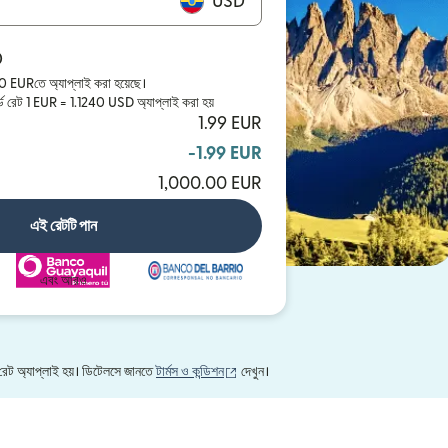
USD
D
00 EURতে অ্যাপ্লাই করা হয়েছে।
ন্ডার্ড রেট 1 EUR = 1.1240 USD অ্যাপ্লাই করা হয়
1.99 EUR
-1.99 EUR
1,000.00 EUR
এই রেটটি পান
এবং আরও
(নতুন উইন্ডোতে খুলবে)
 রেট অ্যাপ্লাই হয়। ডিটেলসে জানতে
টার্মস ও কন্ডিশন
দেখুন।