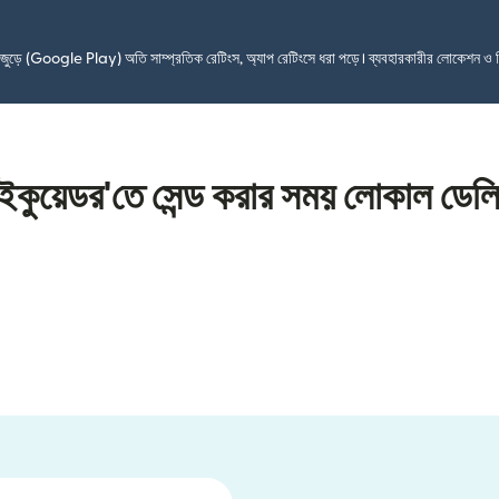
শ জুড়ে (Google Play) অতি সাম্প্রতিক রেটিংস, অ্যাপ রেটিংসে ধরা পড়ে। ব্যবহারকারীর লোকেশন ও 
 ইকুয়েডর'তে সেন্ড করার সময় লোকাল ডেল