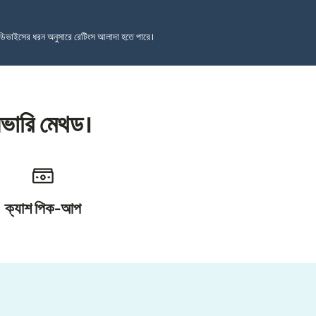
ডিভাইসের ধরন অনুসারে রেটিংস আলাদা হতে পারে।
িভারি মেথড।
ক্যাশ পিক-আপ