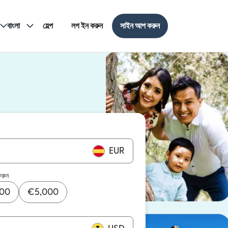
বাংলা
হেল্প
লগ ইন করুন
সাইন আপ করুন
EUR
করুন
000
€
5,000