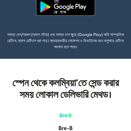
(নতুন উইন্ডোতে খুলবে)
সমস্ত দেশ/অঞ্চল (অ্যাপ স্টোর) এবং সমস্ত দেশ জুড়ে (Google Play) অতি সাম্প্রতিক
রেটিংস, অ্যাপ রেটিংসে ধরা পড়ে। ব্যবহারকারীর লোকেশন ও ডিভাইসের ধরন অনুসারে রেটিংস
আলাদা হতে পারে।
স্পেন থেকে কলম্বিয়া'তে সেন্ড করার
সময় লোকাল ডেলিভারি মেথড।
Bre-B