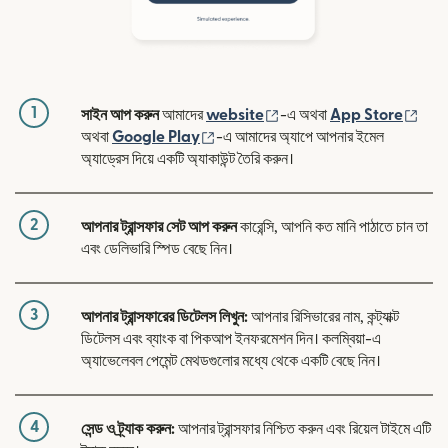
1
(নতুন উইন্ডোতে খুলবে)
(নতুন
সাইন আপ করুন
আমাদের
website
-এ অথবা
App Store
(নতুন উইন্ডোতে খুলবে)
অথবা
Google Play
-এ আমাদের অ্যাপে আপনার ইমেল
অ্যাড্রেস দিয়ে একটি অ্যাকাউন্ট তৈরি করুন।
2
আপনার ট্রান্সফার সেট আপ করুন
কারেন্সি, আপনি কত মানি পাঠাতে চান তা
এবং ডেলিভারি স্পিড বেছে নিন।
3
আপনার ট্রান্সফারের ডিটেলস লিখুন:
আপনার রিসিভারের নাম, কন্ট্যাক্ট
ডিটেলস এবং ব্যাংক বা পিকআপ ইনফরমেশন দিন। কলম্বিয়া-এ
অ্যাভেলেবল পেমেন্ট মেথডগুলোর মধ্যে থেকে একটি বেছে নিন।
4
সেন্ড ও ট্র্যাক করুন:
আপনার ট্রান্সফার নিশ্চিত করুন এবং রিয়েল টাইমে এটি