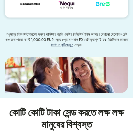
এবং আরও
শুধুমাত্র নিউ কাস্টমারদের জন্য। কাস্টমার প্রতি একটা। লিমিটেড টাইম অফার। দেখানো যেকোনও রেট
চেঞ্জ হতে পারে। ফার্স্ট 1,000.00 EUR সেন্ডে প্রোমোশনাল FX রেট অ্যাপ্লাই হয়। ডিটেলসে জানতে
(নতুন উইন্ডোতে খুলবে)
টার্মস ও কন্ডিশন
দেখুন।
কোটি কোটি টাকা সেন্ড করতে লক্ষ লক্ষ
মানুষের বিশ্বস্ত