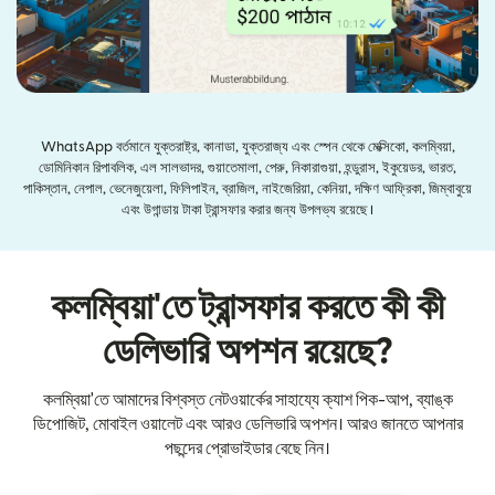
WhatsApp বর্তমানে যুক্তরাষ্ট্র, কানাডা, যুক্তরাজ্য এবং স্পেন থেকে মেক্সিকো, কলম্বিয়া,
ডোমিনিকান রিপাবলিক, এল সালভাদর, গুয়াতেমালা, পেরু, নিকারাগুয়া, হন্ডুরাস, ইকুয়েডর, ভারত,
পাকিস্তান, নেপাল, ভেনেজুয়েলা, ফিলিপাইন, ব্রাজিল, নাইজেরিয়া, কেনিয়া, দক্ষিণ আফ্রিকা, জিম্বাবুয়ে
এবং উগান্ডায় টাকা ট্রান্সফার করার জন্য উপলভ্য রয়েছে।
কলম্বিয়া'তে ট্রান্সফার করতে কী কী
ডেলিভারি অপশন রয়েছে?
কলম্বিয়া'তে আমাদের বিশ্বস্ত নেটওয়ার্কের সাহায্যে ক্যাশ পিক-আপ, ব্যাঙ্ক
ডিপোজিট, মোবাইল ওয়ালেট এবং আরও ডেলিভারি অপশন। আরও জানতে আপনার
পছন্দের প্রোভাইডার বেছে নিন।