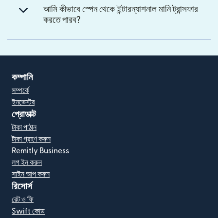
আমি কীভাবে স্পেন থেকে ইন্টারন্যাশনাল মানি ট্রান্সফার
করতে পারব?
কম্পানি
সম্পর্কে
ইনভেস্টর
প্রোডাক্ট
টাকা পাঠান
টাকা গ্রহণ করুন
Remitly Business
লগ ইন করুন
সাইন আপ করুন
রিসোর্স
রেট ও ফি
Swift কোড