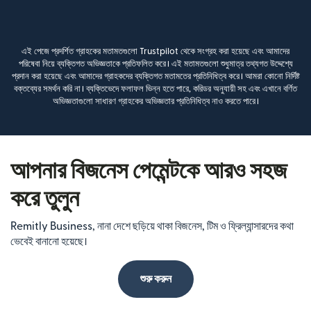
এই পেজে প্রদর্শিত গ্রাহকের মতামতগুলো Trustpilot থেকে সংগ্রহ করা হয়েছে এবং আমাদের
পরিষেবা নিয়ে ব্যক্তিগত অভিজ্ঞতাকে প্রতিফলিত করে। এই মতামতগুলো শুধুমাত্র তথ্যগত উদ্দেশ্যে
প্রদান করা হয়েছে এবং আমাদের গ্রাহকদের ব্যক্তিগত মতামতের প্রতিনিধিত্ব করে। আমরা কোনো নির্দিষ্ট
বক্তব্যের সমর্থন করি না। ব্যক্তিভেদে ফলাফল ভিন্ন হতে পারে, করিডর অনুযায়ী সহ এবং এখানে বর্ণিত
অভিজ্ঞতাগুলো সাধারণ গ্রাহকের অভিজ্ঞতার প্রতিনিধিত্ব নাও করতে পারে।
আপনার বিজনেস পেমেন্টকে আরও সহজ
করে তুলুন
Remitly Business, নানা দেশে ছড়িয়ে থাকা বিজনেস, টিম ও ফ্রিল্যান্সারদের কথা
ভেবেই বানানো হয়েছে।
শুরু করুন