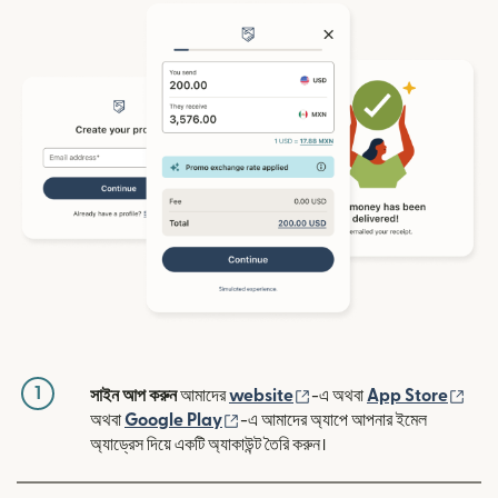
1
(নতুন উইন্ডোতে খুলবে)
(নতুন
সাইন আপ করুন
আমাদের
website
-এ অথবা
App Store
(নতুন উইন্ডোতে খুলবে)
অথবা
Google Play
-এ আমাদের অ্যাপে আপনার ইমেল
অ্যাড্রেস দিয়ে একটি অ্যাকাউন্ট তৈরি করুন।