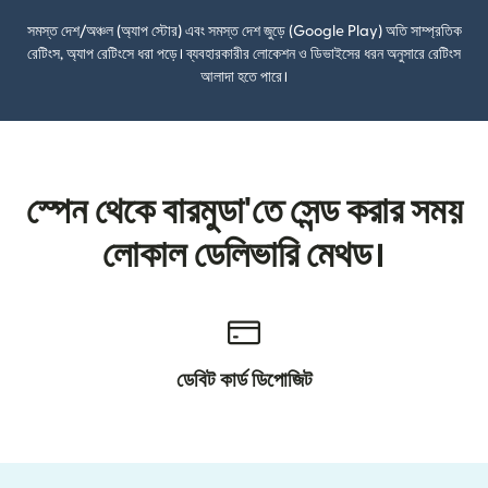
সমস্ত দেশ/অঞ্চল (অ্যাপ স্টোর) এবং সমস্ত দেশ জুড়ে (Google Play) অতি সাম্প্রতিক
রেটিংস, অ্যাপ রেটিংসে ধরা পড়ে। ব্যবহারকারীর লোকেশন ও ডিভাইসের ধরন অনুসারে রেটিংস
আলাদা হতে পারে।
স্পেন থেকে বারমুডা'তে সেন্ড করার সময়
লোকাল ডেলিভারি মেথড।
ডেবিট কার্ড ডিপোজিট