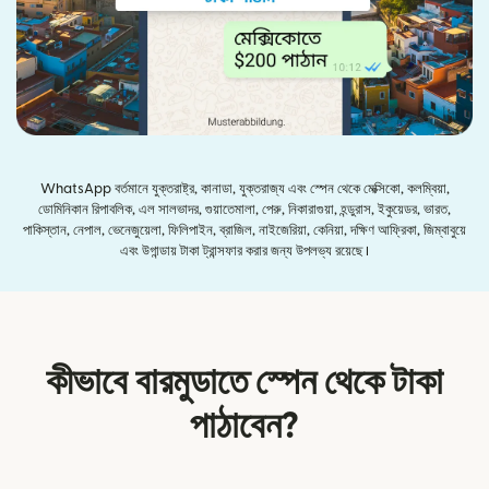
WhatsApp বর্তমানে যুক্তরাষ্ট্র, কানাডা, যুক্তরাজ্য এবং স্পেন থেকে মেক্সিকো, কলম্বিয়া,
ডোমিনিকান রিপাবলিক, এল সালভাদর, গুয়াতেমালা, পেরু, নিকারাগুয়া, হন্ডুরাস, ইকুয়েডর, ভারত,
পাকিস্তান, নেপাল, ভেনেজুয়েলা, ফিলিপাইন, ব্রাজিল, নাইজেরিয়া, কেনিয়া, দক্ষিণ আফ্রিকা, জিম্বাবুয়ে
এবং উগান্ডায় টাকা ট্রান্সফার করার জন্য উপলভ্য রয়েছে।
কীভাবে বারমুডাতে স্পেন থেকে টাকা
পাঠাবেন?