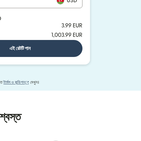
USD
D
3.99 EUR
1,003.99 EUR
এই রেটটি পান
(নতুন উইন্ডোতে খুলবে)
নতে
টার্মস ও কন্ডিশন
দেখুন।
শ্বস্ত