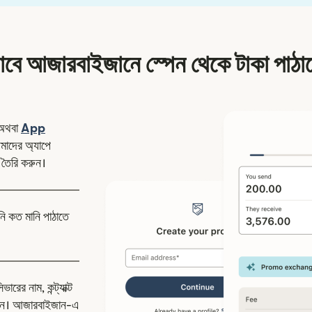
াবে আজারবাইজানে স্পেন থেকে টাকা পাঠা
ন উইন্ডোতে খুলবে)
অথবা
App
উইন্ডোতে খুলবে)
াদের অ্যাপে
 তৈরি করুন।
নি কত মানি পাঠাতে
রের নাম, কন্ট্যাক্ট
দিন। আজারবাইজান-এ