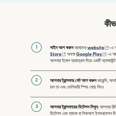
কীভ
1
(নতু
সাইন আপ করুন
আমাদের
website
-এ 
(নতুন উইন্ডোতে খুলবে)
(নতুন 
Store
অথবা
Google Play
-এ আম
আপনার ইমেল অ্যাড্রেস দিয়ে একটি অ্যাকাউন্ট
2
আপনার ট্রান্সফার সেট আপ করুন
কারেন্সি, আপ
চান তা এবং ডেলিভারি স্পিড বেছে নিন।
3
আপনার ট্রান্সফারের ডিটেলস লিখুন:
আপনার রিসিভা
ডিটেলস এবং ব্যাংক বা পিকআপ ইনফরমেশন 