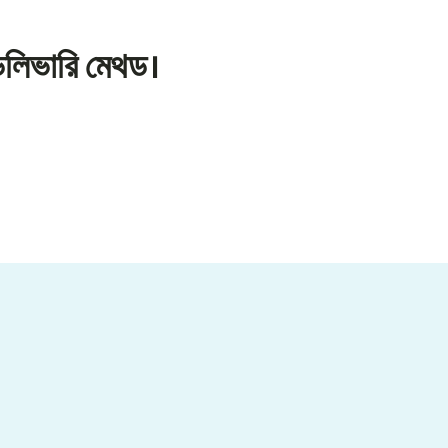
েলিভারি মেথড।