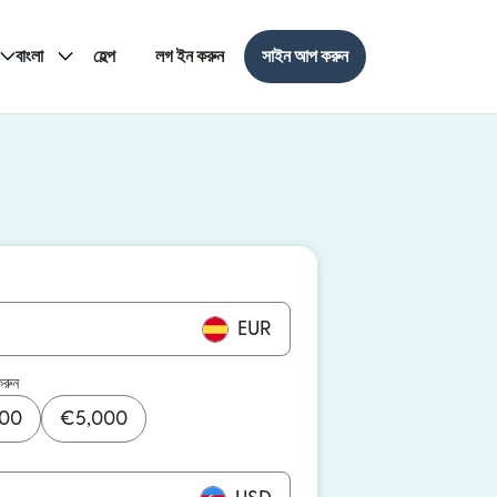
বাংলা
হেল্প
লগ ইন করুন
সাইন আপ করুন
EUR
করুন
000
€
5,000