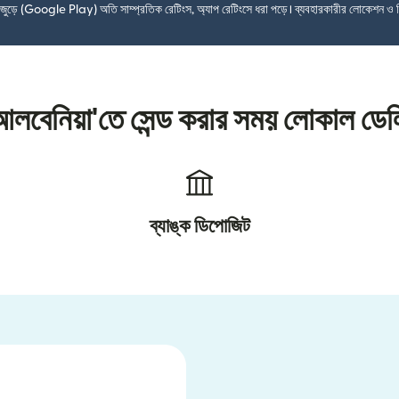
শ জুড়ে (Google Play) অতি সাম্প্রতিক রেটিংস, অ্যাপ রেটিংসে ধরা পড়ে। ব্যবহারকারীর লোকেশন ও 
আলবেনিয়া'তে সেন্ড করার সময় লোকাল ডে
ব্যাঙ্ক ডিপোজিট