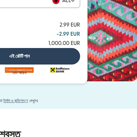
ALL
2.99 EUR
-2.99 EUR
1,000.00 EUR
এই রেটটি পান
এবং আরও
(নতুন উইন্ডোতে খুলবে)
নতে
টার্মস ও কন্ডিশন
দেখুন।
শ্বস্ত