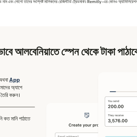
রেড নাম এবং লোগো তাদের সংশ্লিষ্ট মালিকদের রেজিস্টার্ড ট্রেডমার্ক। Remitly-এর কোনও অ্যাফিলিয়েশন 
াবে আলবেনিয়াতে স্পেন থেকে টাকা পাঠা
ন উইন্ডোতে খুলবে)
অথবা
App
উইন্ডোতে খুলবে)
াদের অ্যাপে
 তৈরি করুন।
নি কত মানি পাঠাতে