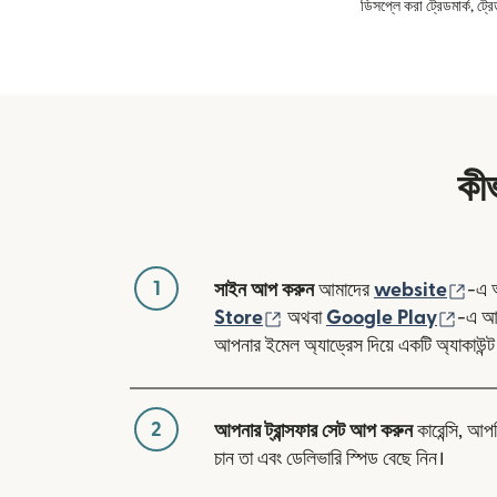
ডিসপ্লে করা ট্রেডমার্ক, ট্
কীভ
1
(নতু
সাইন আপ করুন
আমাদের
website
-এ 
(নতুন উইন্ডোতে খুলবে)
(নতুন 
Store
অথবা
Google Play
-এ আম
আপনার ইমেল অ্যাড্রেস দিয়ে একটি অ্যাকাউন্ট
2
আপনার ট্রান্সফার সেট আপ করুন
কারেন্সি, আপ
চান তা এবং ডেলিভারি স্পিড বেছে নিন।