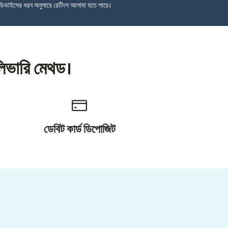
ডিভাইসের ধরন অনুসারে রেটিংস আলাদা হতে পারে।
লিভারি মেথড।
ডেবিট কার্ড ডিপোজিট