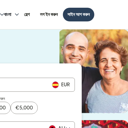
বাংলা
হেল্প
লগ ইন করুন
সাইন আপ করুন
EUR
করুন
000
€
5,000