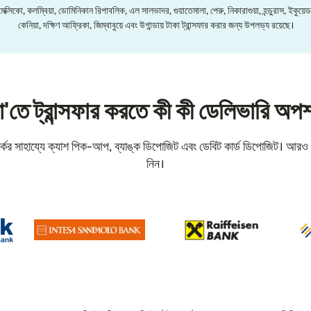
সিকো, কলম্বিয়া, ডোমিনিকান রিপাবলিক, এল সালভাদর, গুয়াতেমালা, পেরু, নিকারাগুয়া, হন্ডুরাস, ইকুয়েড
কেনিয়া, দক্ষিণ আফ্রিকা, জিম্বাবুয়ে এবং উগান্ডায় টাকা ট্রান্সফার করার জন্য উপলভ্য রয়েছে।
'তে ট্রান্সফার করতে কী কী ডেলিভারি অ
্কের সাহায্যে ক্যাশ পিক-আপ, ব্যাঙ্ক ডিপোজিট এবং ডেবিট কার্ড ডিপোজিট। আর
নিন।