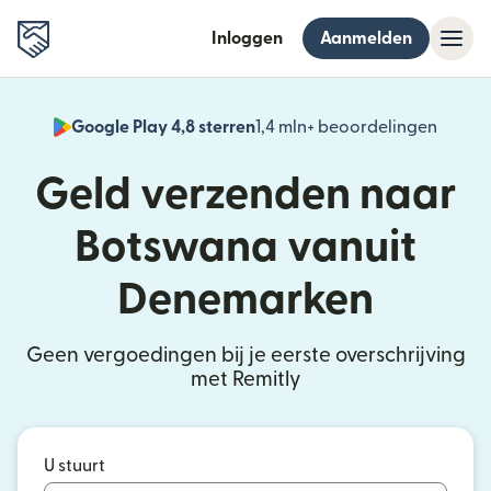
Inloggen
Aanmelden
Google Play 4,8 sterren
1,4 mln+ beoordelingen
(wordt
Geld verzenden naar
Botswana vanuit
Denemarken
Geen vergoedingen bij je eerste overschrijving
met Remitly
U stuurt