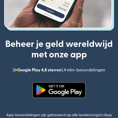
Beheer je geld wereldwijd
met onze app
Google Play 4,8 sterren
1,4 mln+ beoordelingen
(wordt
(wordt geopend in een nieuw v
App-beoordelingen zijn gebaseerd op alle landen/regio's (App