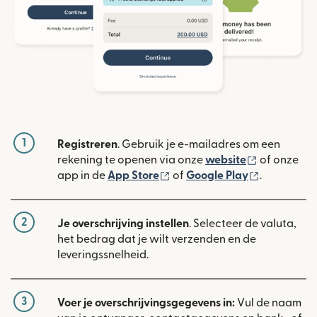
1
Registreren
. Gebruik je e-mailadres om een
(wordt geop
rekening te openen via onze
website
of onze
(wordt geopend in een nieuw
(wordt geo
app in de
App Store
of
Google Play
.
2
Je overschrijving instellen
. Selecteer de valuta,
het bedrag dat je wilt verzenden en de
leveringssnelheid.
3
Voer je overschrijvingsgegevens in:
Vul de naam