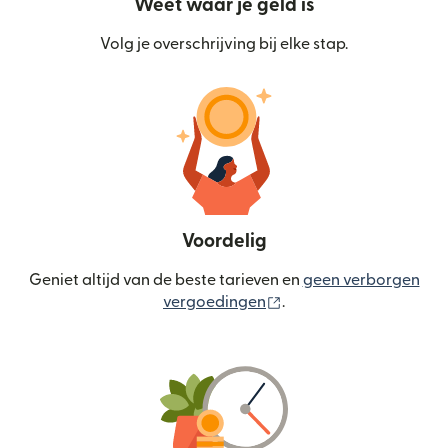
Weet waar je geld is
Volg je overschrijving bij elke stap.
Voordelig
Geniet altijd van de beste tarieven en
geen verborgen
(wordt geopend in een
vergoedingen
.